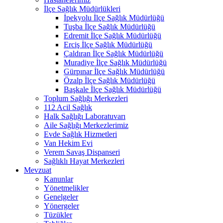
İlçe Sağlık Müdürlükleri
İpekyolu İlçe Sağlık Müdürlüğü
Tuşba İlçe Sağlık Müdürlüğü
Edremit İlçe Sağlık Müdürlüğü
Erciş İlçe Sağlık Müdürlüğü
Çaldıran İlçe Sağlık Müdürlüğü
Muradiye İlçe Sağlık Müdürlüğü
Gürpınar İlçe Sağlık Müdürlüğü
Özalp İlçe Sağlık Müdürlüğü
Başkale İlçe Sağlık Müdürlüğü
Toplum Sağlığı Merkezleri
112 Acil Sağlık
Halk Sağlığı Laboratuvarı
Aile Sağlığı Merkezlerimiz
Evde Sağlık Hizmetleri
Van Hekim Evi
Verem Savaş Dispanseri
Sağlıklı Hayat Merkezleri
Mevzuat
Kanunlar
Yönetmelikler
Genelgeler
Yönergeler
Tüzükler