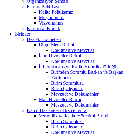
Organizasyon Şeması
Kurum Politikası
Kalite Politikamız
Misyonumuz
Vizyonumuz
Kurumsal Kimlik
Birimler
Destek Hizmetleri
Bilge İşlem Birimi
Döküman ve Mevzuat
İdari Hizmetler Birimi
Döküman ve Mevzuat
İl Performans ve Kalite Koordinatörlüğü
Birimden Sorumlu Başkan ve Başkan
Yardımcısı
Birim Sorumlusu
Birim Çalışanları
Mevzuat ve Dökümanlar
Mali Hizmetler Birimi
Mevzuat ve Dökümanlar
Kamu Hastaneleri Hizmetleri-2
Verimlilik ve Kalite Yönetimi Birimi
Birim Sorumlusu
Birim Çalışanları
Döküman ve Mevzuat