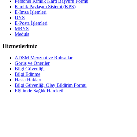
Personel Kimlik Kartı Başvuru Formu
Kimlik Paylaşım Sistemi (KPS)
E-İmza İşlemleri
DYS
E-Posta İşlemleri
MBYS
Medula
Hizmetlerimiz
ADSM Mevzuat ve Ruhsatlar
Görüş ve Öneriler
Bilgi Güvenliği
Bilgi Edinme
Hasta Hakları
Bilgi Güvenliği Olay Bildirim Formu
Eğitimde Sağlık Hareketi