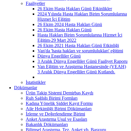
Faaliyetler
26 Ekim Hasta Hakları Günü Etkinlikler
2024 Yılında Hasta Hakları Birim Sorumlularına
Hizmet İçi Eğitim
26 Ekim 2024 Hasta Hakları Günü
26 Ekim Hasta Hakları Günü
Hasta Hakları Birim Sorumlularına Hizmet İçi
Eğitim-29 Mart 2022
26 Ekim 2021 Hasta Hakları Günü Etkinliği
Van'da 'hasta hakları ve sorumlulukları' eğitimi
Dünya Engelliler Günü
3 Aralık Dünya Engelliler Günü Faaliyet Raporu
Van Eğitim ve Araştırma Hastanesinde (VEAH)
3 Aralık Dünya Engelliler Günü Kutlandı.
İstatistikler
Dökümanlar
Ürün Takip Sistemi Demirbaş Kaydı
Ruh Sağlığı Birimi Formları
Kadına Yönelik Şiddet Kayıt Formu
Aile Hekimliği Birimi Dökümanları
İzleme ve Değerlendirme Birimi
Anket Araştırma Usul ve Esasları
Bakanlık Dökümanları
Bilimsel Araştırma, Tez, Anket vb. Başvuru