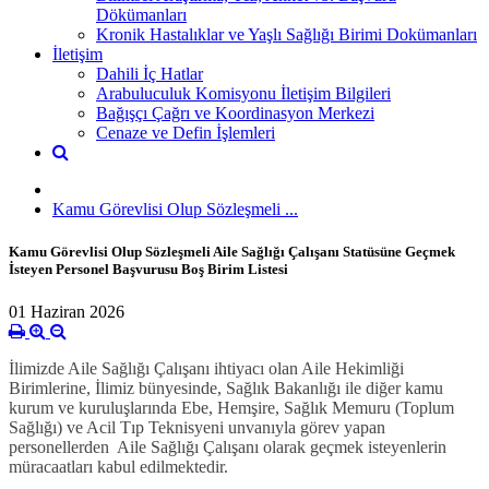
Dökümanları
Kronik Hastalıklar ve Yaşlı Sağlığı Birimi Dokümanları
İletişim
Dahili İç Hatlar
Arabuluculuk Komisyonu İletişim Bilgileri
Bağışçı Çağrı ve Koordinasyon Merkezi
Cenaze ve Defin İşlemleri
Kamu Görevlisi Olup Sözleşmeli ...
Kamu Görevlisi Olup Sözleşmeli Aile Sağlığı Çalışanı Statüsüne Geçmek
İsteyen Personel Başvurusu Boş Birim Listesi
01 Haziran 2026
İlimizde Aile Sağlığı Çalışanı ihtiyacı olan Aile Hekimliği
Birimlerine, İlimiz bünyesinde, Sağlık Bakanlığı ile diğer kamu
kurum ve kuruluşlarında
Ebe, Hemşire, Sağlık Memuru (Toplum
Sağlığı) ve Acil Tıp Teknisyeni unvanıyla
görev yapan
personellerden Aile Sağlığı Çalışanı olarak geçmek isteyenlerin
müracaatları kabul edilmektedir.