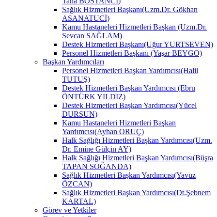
Taha BOSTANCİ)
Sağlık Hizmetleri Başkanı(Uzm.Dr. Gökhan
ASANATUCİ)
Kamu Hastaneleri Hizmetleri Başkan (Uzm.Dr.
Sevcan SAĞLAM)
Destek Hizmetleri Başkanı(Uğur YURTSEVEN)
Personel Hizmetleri Başkanı (Yaşar BEYGO)
Başkan Yardımcıları
Personel Hizmetleri Başkan Yardımcısı(Halil
TUTUŞ)
Destek Hizmetleri Başkan Yardımcısı (Ebru
ÖNTÜRK YILDIZ)
Destek Hizmetleri Başkan Yardımcısı(Yücel
DURSUN)
Kamu Hastaneleri Hizmetleri Başkan
Yardımcısı(Ayhan ORUÇ)
Halk Sağlığı Hizmetleri Başkan Yardımcısı(Uzm.
Dr. Emine Gülçin AY)
Halk Sağlığı Hizmetleri Başkan Yardımcısı(Büşra
TAPAN SOĞANDA)
Sağlık Hizmetleri Başkan Yardımcısı(Yavuz
ÖZCAN)
Sağlık Hizmetleri Başkan Yardımcısı(Dt.Şebnem
KARTAL)
Görev ve Yetkiler