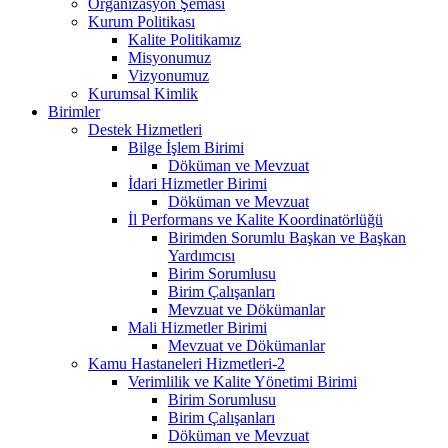
Organizasyon Şeması
Kurum Politikası
Kalite Politikamız
Misyonumuz
Vizyonumuz
Kurumsal Kimlik
Birimler
Destek Hizmetleri
Bilge İşlem Birimi
Döküman ve Mevzuat
İdari Hizmetler Birimi
Döküman ve Mevzuat
İl Performans ve Kalite Koordinatörlüğü
Birimden Sorumlu Başkan ve Başkan
Yardımcısı
Birim Sorumlusu
Birim Çalışanları
Mevzuat ve Dökümanlar
Mali Hizmetler Birimi
Mevzuat ve Dökümanlar
Kamu Hastaneleri Hizmetleri-2
Verimlilik ve Kalite Yönetimi Birimi
Birim Sorumlusu
Birim Çalışanları
Döküman ve Mevzuat