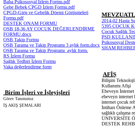
Baba Psikososyal İzlem Formu.pdf
Gebe Bebek ÇPGD İzlem Formu.pdf
ÇPGD-Giriş ve Gebelik Döemi Görüşmeleri
MEVZUAT
Formu.pdf
2014-02 Hasta Se
DESTEK ONAM FORMU
5395 ÇOCUK
OSB 18-36 AY ÇOCUK DEĞERLENDİRME
Çocuk Sağlık Tedb
FORMU.docx
PSD KULLANIM
OSB Takip Formu
Psikososyal Deste
OSB Tarama ve Takip Programı 3 aylık form.docx
SHAM REHBERİ
OSB Tarama ve Takip Programı_aylık form.
RS İzlem Formu
Sağlık Tedbiri İzlem Formu
Vaka değerlendirme form
AFİŞ
Bilişim Teknolojil
Kullanımı Afişi
Ebeveyn İnternet
Birim İşleri ve İşleyişleri
ebeveyn internet 
Görev Tanımımız
internet çocuk re
İŞ AKIŞ ŞEMALARI
İntiharı Önleme A
sağlıklı çalışma r
ÜNİVERSİTE Ö
DESTEK REHB