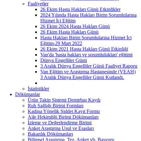
Faaliyetler
26 Ekim Hasta Hakları Günü Etkinlikler
2024 Yılında Hasta Hakları Birim Sorumlularına
Hizmet İçi Eğitim
26 Ekim 2024 Hasta Hakları Günü
26 Ekim Hasta Hakları Günü
Hasta Hakları Birim Sorumlularına Hizmet İçi
Eğitim-29 Mart 2022
26 Ekim 2021 Hasta Hakları Günü Etkinliği
Van'da 'hasta hakları ve sorumlulukları' eğitimi
Dünya Engelliler Günü
3 Aralık Dünya Engelliler Günü Faaliyet Raporu
Van Eğitim ve Araştırma Hastanesinde (VEAH)
3 Aralık Dünya Engelliler Günü Kutlandı.
İstatistikler
Dökümanlar
Ürün Takip Sistemi Demirbaş Kaydı
Ruh Sağlığı Birimi Formları
Kadına Yönelik Şiddet Kayıt Formu
Aile Hekimliği Birimi Dökümanları
İzleme ve Değerlendirme Birimi
Anket Araştırma Usul ve Esasları
Bakanlık Dökümanları
Bilimsel Araştırma, Tez, Anket vb. Başvuru