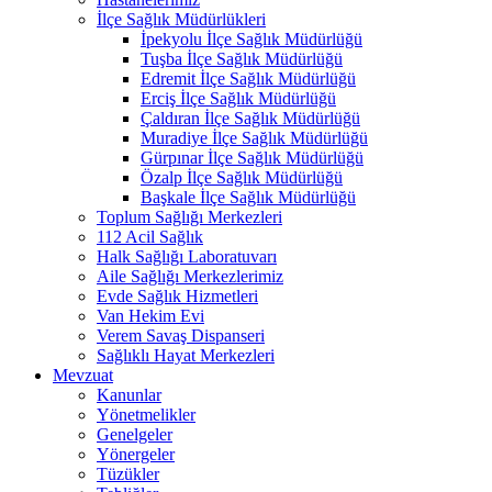
İlçe Sağlık Müdürlükleri
İpekyolu İlçe Sağlık Müdürlüğü
Tuşba İlçe Sağlık Müdürlüğü
Edremit İlçe Sağlık Müdürlüğü
Erciş İlçe Sağlık Müdürlüğü
Çaldıran İlçe Sağlık Müdürlüğü
Muradiye İlçe Sağlık Müdürlüğü
Gürpınar İlçe Sağlık Müdürlüğü
Özalp İlçe Sağlık Müdürlüğü
Başkale İlçe Sağlık Müdürlüğü
Toplum Sağlığı Merkezleri
112 Acil Sağlık
Halk Sağlığı Laboratuvarı
Aile Sağlığı Merkezlerimiz
Evde Sağlık Hizmetleri
Van Hekim Evi
Verem Savaş Dispanseri
Sağlıklı Hayat Merkezleri
Mevzuat
Kanunlar
Yönetmelikler
Genelgeler
Yönergeler
Tüzükler