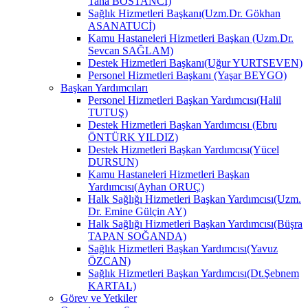
Taha BOSTANCİ)
Sağlık Hizmetleri Başkanı(Uzm.Dr. Gökhan
ASANATUCİ)
Kamu Hastaneleri Hizmetleri Başkan (Uzm.Dr.
Sevcan SAĞLAM)
Destek Hizmetleri Başkanı(Uğur YURTSEVEN)
Personel Hizmetleri Başkanı (Yaşar BEYGO)
Başkan Yardımcıları
Personel Hizmetleri Başkan Yardımcısı(Halil
TUTUŞ)
Destek Hizmetleri Başkan Yardımcısı (Ebru
ÖNTÜRK YILDIZ)
Destek Hizmetleri Başkan Yardımcısı(Yücel
DURSUN)
Kamu Hastaneleri Hizmetleri Başkan
Yardımcısı(Ayhan ORUÇ)
Halk Sağlığı Hizmetleri Başkan Yardımcısı(Uzm.
Dr. Emine Gülçin AY)
Halk Sağlığı Hizmetleri Başkan Yardımcısı(Büşra
TAPAN SOĞANDA)
Sağlık Hizmetleri Başkan Yardımcısı(Yavuz
ÖZCAN)
Sağlık Hizmetleri Başkan Yardımcısı(Dt.Şebnem
KARTAL)
Görev ve Yetkiler