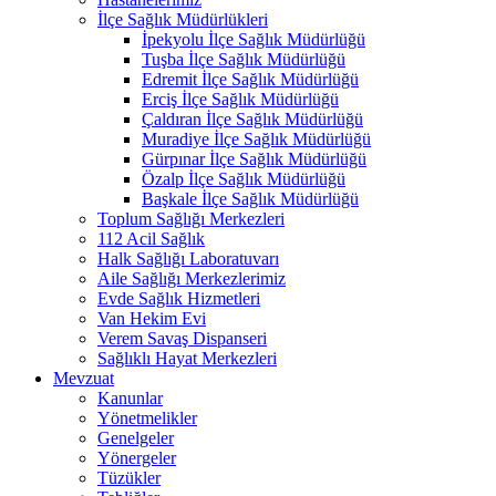
İlçe Sağlık Müdürlükleri
İpekyolu İlçe Sağlık Müdürlüğü
Tuşba İlçe Sağlık Müdürlüğü
Edremit İlçe Sağlık Müdürlüğü
Erciş İlçe Sağlık Müdürlüğü
Çaldıran İlçe Sağlık Müdürlüğü
Muradiye İlçe Sağlık Müdürlüğü
Gürpınar İlçe Sağlık Müdürlüğü
Özalp İlçe Sağlık Müdürlüğü
Başkale İlçe Sağlık Müdürlüğü
Toplum Sağlığı Merkezleri
112 Acil Sağlık
Halk Sağlığı Laboratuvarı
Aile Sağlığı Merkezlerimiz
Evde Sağlık Hizmetleri
Van Hekim Evi
Verem Savaş Dispanseri
Sağlıklı Hayat Merkezleri
Mevzuat
Kanunlar
Yönetmelikler
Genelgeler
Yönergeler
Tüzükler