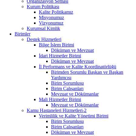
Organizasyon Şeması
Kurum Politikası
Kalite Politikamız
Misyonumuz
Vizyonumuz
Kurumsal Kimlik
Birimler
Destek Hizmetleri
Bilge İşlem Birimi
Döküman ve Mevzuat
İdari Hizmetler Birimi
Döküman ve Mevzuat
İl Performans ve Kalite Koordinatörlüğü
Birimden Sorumlu Başkan ve Başkan
Yardımcısı
Birim Sorumlusu
Birim Çalışanları
Mevzuat ve Dökümanlar
Mali Hizmetler Birimi
Mevzuat ve Dökümanlar
Kamu Hastaneleri Hizmetleri-2
Verimlilik ve Kalite Yönetimi Birimi
Birim Sorumlusu
Birim Çalışanları
Döküman ve Mevzuat