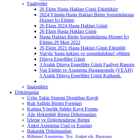
Faaliyetler
26 Ekim Hasta Hakları Günü Etkinlikler
2024 Yılında Hasta Hakları Birim Sorumlularına
Hizmet İçi Eğitim
26 Ekim 2024 Hasta Hakları Günü
26 Ekim Hasta Hakları Günü
Hasta Hakları Birim Sorumlularına Hizmet İçi
Eğitim-29 Mart 2022
26 Ekim 2021 Hasta Hakları Günü Etkinliği
Van'da 'hasta hakları ve sorumlulukları' eğitimi
Dünya Engelliler Günü
3 Aralık Dünya Engelliler Günü Faaliyet Raporu
Van Eğitim ve Araştırma Hastanesinde (VEAH)
3 Aralık Dünya Engelliler Günü Kutlandı.
İstatistikler
Dökümanlar
Ürün Takip Sistemi Demirbaş Kaydı
Ruh Sağlığı Birimi Formları
Kadına Yönelik Şiddet Kayıt Formu
Aile Hekimliği Birimi Dökümanları
İzleme ve Değerlendirme Birimi
Anket Araştırma Usul ve Esasları
Bakanlık Dökümanları
Bilimsel Araştırma, Tez, Anket vb. Başvuru