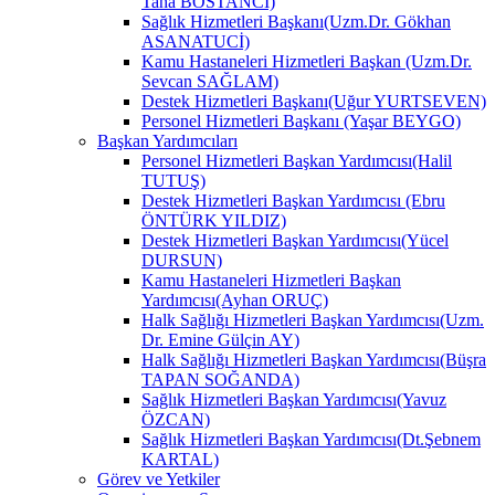
Taha BOSTANCİ)
Sağlık Hizmetleri Başkanı(Uzm.Dr. Gökhan
ASANATUCİ)
Kamu Hastaneleri Hizmetleri Başkan (Uzm.Dr.
Sevcan SAĞLAM)
Destek Hizmetleri Başkanı(Uğur YURTSEVEN)
Personel Hizmetleri Başkanı (Yaşar BEYGO)
Başkan Yardımcıları
Personel Hizmetleri Başkan Yardımcısı(Halil
TUTUŞ)
Destek Hizmetleri Başkan Yardımcısı (Ebru
ÖNTÜRK YILDIZ)
Destek Hizmetleri Başkan Yardımcısı(Yücel
DURSUN)
Kamu Hastaneleri Hizmetleri Başkan
Yardımcısı(Ayhan ORUÇ)
Halk Sağlığı Hizmetleri Başkan Yardımcısı(Uzm.
Dr. Emine Gülçin AY)
Halk Sağlığı Hizmetleri Başkan Yardımcısı(Büşra
TAPAN SOĞANDA)
Sağlık Hizmetleri Başkan Yardımcısı(Yavuz
ÖZCAN)
Sağlık Hizmetleri Başkan Yardımcısı(Dt.Şebnem
KARTAL)
Görev ve Yetkiler