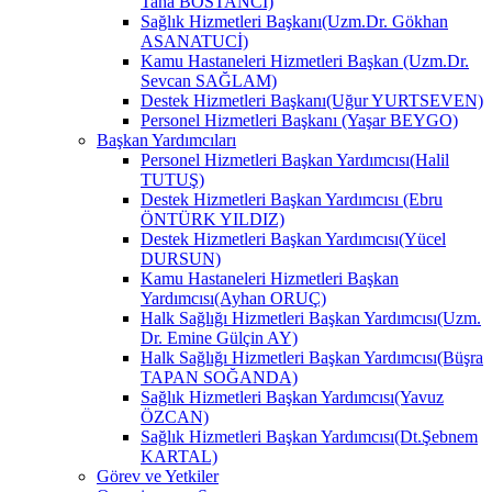
Taha BOSTANCİ)
Sağlık Hizmetleri Başkanı(Uzm.Dr. Gökhan
ASANATUCİ)
Kamu Hastaneleri Hizmetleri Başkan (Uzm.Dr.
Sevcan SAĞLAM)
Destek Hizmetleri Başkanı(Uğur YURTSEVEN)
Personel Hizmetleri Başkanı (Yaşar BEYGO)
Başkan Yardımcıları
Personel Hizmetleri Başkan Yardımcısı(Halil
TUTUŞ)
Destek Hizmetleri Başkan Yardımcısı (Ebru
ÖNTÜRK YILDIZ)
Destek Hizmetleri Başkan Yardımcısı(Yücel
DURSUN)
Kamu Hastaneleri Hizmetleri Başkan
Yardımcısı(Ayhan ORUÇ)
Halk Sağlığı Hizmetleri Başkan Yardımcısı(Uzm.
Dr. Emine Gülçin AY)
Halk Sağlığı Hizmetleri Başkan Yardımcısı(Büşra
TAPAN SOĞANDA)
Sağlık Hizmetleri Başkan Yardımcısı(Yavuz
ÖZCAN)
Sağlık Hizmetleri Başkan Yardımcısı(Dt.Şebnem
KARTAL)
Görev ve Yetkiler