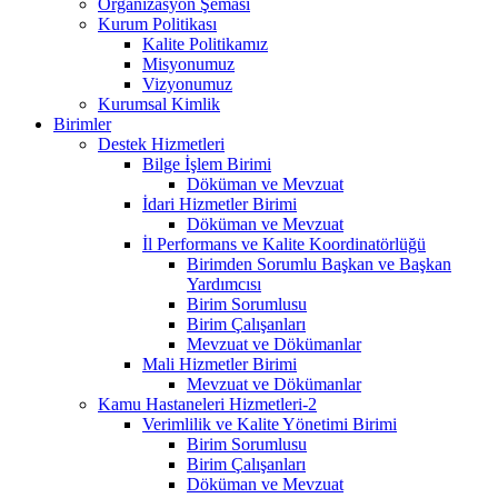
Organizasyon Şeması
Kurum Politikası
Kalite Politikamız
Misyonumuz
Vizyonumuz
Kurumsal Kimlik
Birimler
Destek Hizmetleri
Bilge İşlem Birimi
Döküman ve Mevzuat
İdari Hizmetler Birimi
Döküman ve Mevzuat
İl Performans ve Kalite Koordinatörlüğü
Birimden Sorumlu Başkan ve Başkan
Yardımcısı
Birim Sorumlusu
Birim Çalışanları
Mevzuat ve Dökümanlar
Mali Hizmetler Birimi
Mevzuat ve Dökümanlar
Kamu Hastaneleri Hizmetleri-2
Verimlilik ve Kalite Yönetimi Birimi
Birim Sorumlusu
Birim Çalışanları
Döküman ve Mevzuat