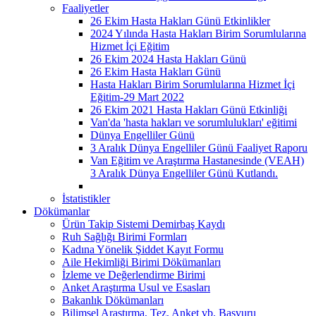
Faaliyetler
26 Ekim Hasta Hakları Günü Etkinlikler
2024 Yılında Hasta Hakları Birim Sorumlularına
Hizmet İçi Eğitim
26 Ekim 2024 Hasta Hakları Günü
26 Ekim Hasta Hakları Günü
Hasta Hakları Birim Sorumlularına Hizmet İçi
Eğitim-29 Mart 2022
26 Ekim 2021 Hasta Hakları Günü Etkinliği
Van'da 'hasta hakları ve sorumlulukları' eğitimi
Dünya Engelliler Günü
3 Aralık Dünya Engelliler Günü Faaliyet Raporu
Van Eğitim ve Araştırma Hastanesinde (VEAH)
3 Aralık Dünya Engelliler Günü Kutlandı.
İstatistikler
Dökümanlar
Ürün Takip Sistemi Demirbaş Kaydı
Ruh Sağlığı Birimi Formları
Kadına Yönelik Şiddet Kayıt Formu
Aile Hekimliği Birimi Dökümanları
İzleme ve Değerlendirme Birimi
Anket Araştırma Usul ve Esasları
Bakanlık Dökümanları
Bilimsel Araştırma, Tez, Anket vb. Başvuru