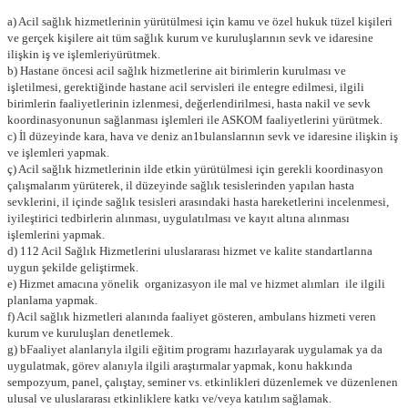
a) Acil sağlık hizmetlerinin yürütülmesi için kamu ve özel hukuk tüzel kişileri
ve gerçek kişilere ait tüm sağlık kurum ve kuruluşlarının sevk ve idaresine
ilişkin iş ve işlemleriyürütmek.
b) Hastane öncesi acil sağlık hizmetlerine ait birimlerin kurulması ve
işletilmesi, gerektiğinde hastane acil servisleri ile entegre edilmesi, ilgili
birimlerin faaliyetlerinin izlenmesi, değerlendirilmesi, hasta nakil ve sevk
koordinasyonunun sağlanması işlemleri ile ASKOM faaliyetlerini yürütmek.
c) İl düzeyinde kara, hava ve deniz an1bulanslarının sevk ve idaresine ilişkin iş
ve işlemleri yapmak.
ç) Acil sağlık hizmetlerinin ilde etkin yürütülmesi için gerekli koordinasyon
çalışmalarım yürüterek, il düzeyinde sağlık tesislerinden yapılan hasta
sevklerini, il içinde sağlık tesisleri arasındaki hasta hareketlerini incelenmesi,
iyileştirici tedbirlerin alınması, uygulatılması ve kayıt altına alınması
işlemlerini yapmak.
d) 112 Acil Sağlık Hizmetlerini uluslararası hizmet ve kalite standartlarına
uygun şekilde geliştirmek.
e) Hizmet amacına yönelik organizasyon ile mal ve hizmet alımları ile ilgili
planlama yapmak.
f) Acil sağlık hizmetleri alanında faaliyet gösteren, ambulans hizmeti veren
kurum ve kuruluşları denetlemek.
g) bFaaliyet alanlarıyla ilgili eğitim programı hazırlayarak uygulamak ya da
uygulatmak, görev alanıyla ilgili araştırmalar yapmak, konu hakkında
sempozyum, panel, çalıştay, seminer vs. etkinlikleri düzenlemek ve düzenlenen
ulusal ve uluslararası etkinliklere katkı ve/veya katılım sağlamak.