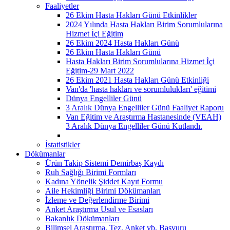
Faaliyetler
26 Ekim Hasta Hakları Günü Etkinlikler
2024 Yılında Hasta Hakları Birim Sorumlularına
Hizmet İçi Eğitim
26 Ekim 2024 Hasta Hakları Günü
26 Ekim Hasta Hakları Günü
Hasta Hakları Birim Sorumlularına Hizmet İçi
Eğitim-29 Mart 2022
26 Ekim 2021 Hasta Hakları Günü Etkinliği
Van'da 'hasta hakları ve sorumlulukları' eğitimi
Dünya Engelliler Günü
3 Aralık Dünya Engelliler Günü Faaliyet Raporu
Van Eğitim ve Araştırma Hastanesinde (VEAH)
3 Aralık Dünya Engelliler Günü Kutlandı.
İstatistikler
Dökümanlar
Ürün Takip Sistemi Demirbaş Kaydı
Ruh Sağlığı Birimi Formları
Kadına Yönelik Şiddet Kayıt Formu
Aile Hekimliği Birimi Dökümanları
İzleme ve Değerlendirme Birimi
Anket Araştırma Usul ve Esasları
Bakanlık Dökümanları
Bilimsel Araştırma, Tez, Anket vb. Başvuru