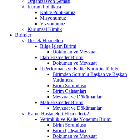
Organizasyon Şeması
Kurum Politikası
Kalite Politikamız
Misyonumuz
Vizyonumuz
Kurumsal Kimlik
Birimler
Destek Hizmetleri
Bilge İşlem Birimi
Döküman ve Mevzuat
İdari Hizmetler Birimi
Döküman ve Mevzuat
İl Performans ve Kalite Koordinatörlüğü
Birimden Sorumlu Başkan ve Başkan
Yardımcısı
Birim Sorumlusu
Birim Çalışanları
Mevzuat ve Dökümanlar
Mali Hizmetler Birimi
Mevzuat ve Dökümanlar
Kamu Hastaneleri Hizmetleri-2
Verimlilik ve Kalite Yönetimi Birimi
Birim Sorumlusu
Birim Çalışanları
Döküman ve Mevzuat