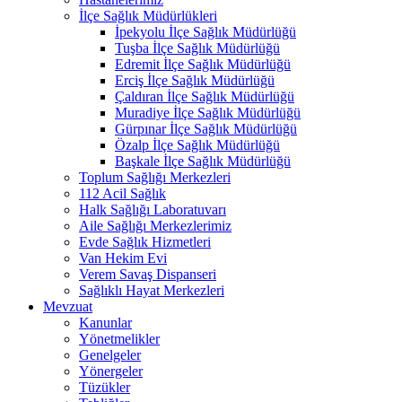
İlçe Sağlık Müdürlükleri
İpekyolu İlçe Sağlık Müdürlüğü
Tuşba İlçe Sağlık Müdürlüğü
Edremit İlçe Sağlık Müdürlüğü
Erciş İlçe Sağlık Müdürlüğü
Çaldıran İlçe Sağlık Müdürlüğü
Muradiye İlçe Sağlık Müdürlüğü
Gürpınar İlçe Sağlık Müdürlüğü
Özalp İlçe Sağlık Müdürlüğü
Başkale İlçe Sağlık Müdürlüğü
Toplum Sağlığı Merkezleri
112 Acil Sağlık
Halk Sağlığı Laboratuvarı
Aile Sağlığı Merkezlerimiz
Evde Sağlık Hizmetleri
Van Hekim Evi
Verem Savaş Dispanseri
Sağlıklı Hayat Merkezleri
Mevzuat
Kanunlar
Yönetmelikler
Genelgeler
Yönergeler
Tüzükler