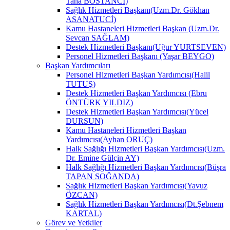
Taha BOSTANCİ)
Sağlık Hizmetleri Başkanı(Uzm.Dr. Gökhan
ASANATUCİ)
Kamu Hastaneleri Hizmetleri Başkan (Uzm.Dr.
Sevcan SAĞLAM)
Destek Hizmetleri Başkanı(Uğur YURTSEVEN)
Personel Hizmetleri Başkanı (Yaşar BEYGO)
Başkan Yardımcıları
Personel Hizmetleri Başkan Yardımcısı(Halil
TUTUŞ)
Destek Hizmetleri Başkan Yardımcısı (Ebru
ÖNTÜRK YILDIZ)
Destek Hizmetleri Başkan Yardımcısı(Yücel
DURSUN)
Kamu Hastaneleri Hizmetleri Başkan
Yardımcısı(Ayhan ORUÇ)
Halk Sağlığı Hizmetleri Başkan Yardımcısı(Uzm.
Dr. Emine Gülçin AY)
Halk Sağlığı Hizmetleri Başkan Yardımcısı(Büşra
TAPAN SOĞANDA)
Sağlık Hizmetleri Başkan Yardımcısı(Yavuz
ÖZCAN)
Sağlık Hizmetleri Başkan Yardımcısı(Dt.Şebnem
KARTAL)
Görev ve Yetkiler