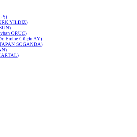
TUŞ)
NTÜRK YILDIZ)
RSUN)
ı(Ayhan ORUÇ)
 Dr. Emine Gülçin AY)
üşra TAPAN SOĞANDA)
CAN)
m KARTAL)