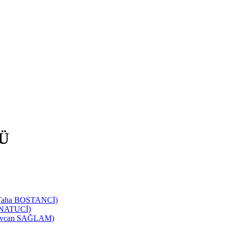
Ü
d Taha BOSTANCİ)
SANATUCİ)
 Sevcan SAĞLAM)