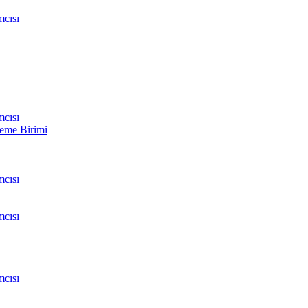
cısı
cısı
leme Birimi
cısı
cısı
cısı