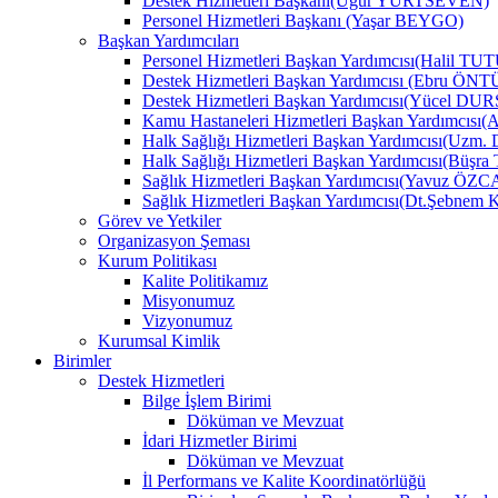
Destek Hizmetleri Başkanı(Uğur YURTSEVEN)
Personel Hizmetleri Başkanı (Yaşar BEYGO)
Başkan Yardımcıları
Personel Hizmetleri Başkan Yardımcısı(Halil TU
Destek Hizmetleri Başkan Yardımcısı (Ebru Ö
Destek Hizmetleri Başkan Yardımcısı(Yücel DU
Kamu Hastaneleri Hizmetleri Başkan Yardımcıs
Halk Sağlığı Hizmetleri Başkan Yardımcısı(Uzm.
Halk Sağlığı Hizmetleri Başkan Yardımcısı(B
Sağlık Hizmetleri Başkan Yardımcısı(Yavuz ÖZ
Sağlık Hizmetleri Başkan Yardımcısı(Dt.Şebne
Görev ve Yetkiler
Organizasyon Şeması
Kurum Politikası
Kalite Politikamız
Misyonumuz
Vizyonumuz
Kurumsal Kimlik
Birimler
Destek Hizmetleri
Bilge İşlem Birimi
Döküman ve Mevzuat
İdari Hizmetler Birimi
Döküman ve Mevzuat
İl Performans ve Kalite Koordinatörlüğü