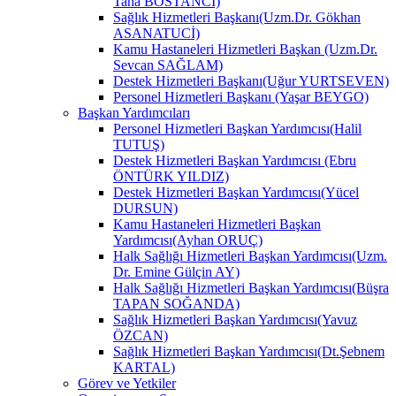
Taha BOSTANCİ)
Sağlık Hizmetleri Başkanı(Uzm.Dr. Gökhan
ASANATUCİ)
Kamu Hastaneleri Hizmetleri Başkan (Uzm.Dr.
Sevcan SAĞLAM)
Destek Hizmetleri Başkanı(Uğur YURTSEVEN)
Personel Hizmetleri Başkanı (Yaşar BEYGO)
Başkan Yardımcıları
Personel Hizmetleri Başkan Yardımcısı(Halil
TUTUŞ)
Destek Hizmetleri Başkan Yardımcısı (Ebru
ÖNTÜRK YILDIZ)
Destek Hizmetleri Başkan Yardımcısı(Yücel
DURSUN)
Kamu Hastaneleri Hizmetleri Başkan
Yardımcısı(Ayhan ORUÇ)
Halk Sağlığı Hizmetleri Başkan Yardımcısı(Uzm.
Dr. Emine Gülçin AY)
Halk Sağlığı Hizmetleri Başkan Yardımcısı(Büşra
TAPAN SOĞANDA)
Sağlık Hizmetleri Başkan Yardımcısı(Yavuz
ÖZCAN)
Sağlık Hizmetleri Başkan Yardımcısı(Dt.Şebnem
KARTAL)
Görev ve Yetkiler