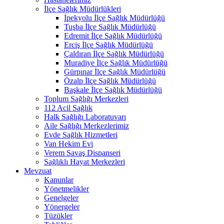
İlçe Sağlık Müdürlükleri
İpekyolu İlçe Sağlık Müdürlüğü
Tuşba İlçe Sağlık Müdürlüğü
Edremit İlçe Sağlık Müdürlüğü
Erciş İlçe Sağlık Müdürlüğü
Çaldıran İlçe Sağlık Müdürlüğü
Muradiye İlçe Sağlık Müdürlüğü
Gürpınar İlçe Sağlık Müdürlüğü
Özalp İlçe Sağlık Müdürlüğü
Başkale İlçe Sağlık Müdürlüğü
Toplum Sağlığı Merkezleri
112 Acil Sağlık
Halk Sağlığı Laboratuvarı
Aile Sağlığı Merkezlerimiz
Evde Sağlık Hizmetleri
Van Hekim Evi
Verem Savaş Dispanseri
Sağlıklı Hayat Merkezleri
Mevzuat
Kanunlar
Yönetmelikler
Genelgeler
Yönergeler
Tüzükler