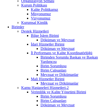
Organizasyon Şeması
Kurum Politikası
Kalite Politikamız
Misyonumuz
Vizyonumuz
Kurumsal Kimlik
Birimler
Destek Hizmetleri
Bilge İşlem Birimi
Döküman ve Mevzuat
İdari Hizmetler Birimi
Döküman ve Mevzuat
İl Performans ve Kalite Koordinatörlüğü
Birimden Sorumlu Başkan ve Başkan
Yardımcısı
Birim Sorumlusu
Birim Çalışanları
Mevzuat ve Dökümanlar
Mali Hizmetler Birimi
Mevzuat ve Dökümanlar
Kamu Hastaneleri Hizmetleri-2
Verimlilik ve Kalite Yönetimi Birimi
Birim Sorumlusu
Birim Çalışanları
Döküman ve Mevzuat