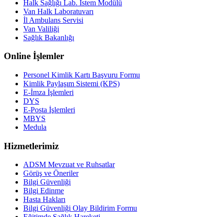
Halk Sağlığı Lab. İstem Modülü
Van Halk Laboratuvarı
İl Ambulans Servisi
Van Valiliği
Sağlık Bakanlığı
Online İşlemler
Personel Kimlik Kartı Başvuru Formu
Kimlik Paylaşım Sistemi (KPS)
E-İmza İşlemleri
DYS
E-Posta İşlemleri
MBYS
Medula
Hizmetlerimiz
ADSM Mevzuat ve Ruhsatlar
Görüş ve Öneriler
Bilgi Güvenliği
Bilgi Edinme
Hasta Hakları
Bilgi Güvenliği Olay Bildirim Formu
Eğitimde Sağlık Hareketi