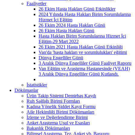
Faaliyetler
26 Ekim Hasta Hakları Günü Etkinlikler
2024 Yılında Hasta Hakları Birim Sorumlularına
Hizmet İçi Eğitim
26 Ekim 2024 Hasta Hakları Günü
26 Ekim Hasta Hakları Günü
Hasta Hakları Birim Sorumlularına Hizmet İçi
Eğitim-29 Mart 2022
26 Ekim 2021 Hasta Hakları Günü Etkinliği
Van'da 'hasta hakları ve sorumlulukları' eğitimi
Dünya Engelliler Günü
3 Aralık Dünya Engelliler Günü Faaliyet Raporu
Van Eğitim ve Araştırma Hastanesinde (VEAH)
3 Aralık Dünya Engelliler Günü Kutlandı.
İstatistikler
Dökümanlar
Ürün Takip Sistemi Demirbaş Kaydı
Ruh Sağlığı Birimi Formları
Kadına Yönelik Şiddet Kayıt Formu
Aile Hekimliği Birimi Dökümanları
İzleme ve Değerlendirme Birimi
Anket Araştırma Usul ve Esasları
Bakanlık Dökümanları
Bilimsel Araştırma, Tez, Anket vb. Başvuru