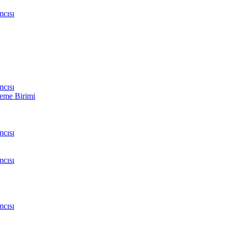
cısı
cısı
leme Birimi
cısı
cısı
cısı