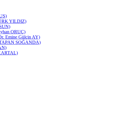
TUŞ)
NTÜRK YILDIZ)
RSUN)
ı(Ayhan ORUÇ)
 Dr. Emine Gülçin AY)
üşra TAPAN SOĞANDA)
CAN)
m KARTAL)