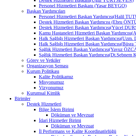
Destek Hizmetleri Başkanı(Uğur YURTSEVEN)
Personel Hizmetleri Başkanı (Yaşar BEYGO)
Başkan Yardımcıları
Personel Hizmetleri Başkan Yardımcısı(Halil TU
Destek Hizmetleri Başkan Yardımcısı (Ebru Ö
Destek Hizmetleri Başkan Yardımcısı(Yücel DU
Kamu Hastaneleri Hizmetleri Başkan Yardımcıs
Halk Sağlığı Hizmetleri Başkan Yardımcısı(Uzm.
Halk Sağlığı Hizmetleri Başkan Yardımcısı(B
Sağlık Hizmetleri Başkan Yardımcısı(Yavuz ÖZ
Sağlık Hizmetleri Başkan Yardımcısı(Dt.Şebne
Görev ve Yetkiler
Organizasyon Şeması
Kurum Politikası
Kalite Politikamız
Misyonumuz
Vizyonumuz
Kurumsal Kimlik
Birimler
Destek Hizmetleri
Bilge İşlem Birimi
Döküman ve Mevzuat
İdari Hizmetler Birimi
Döküman ve Mevzuat
İl Performans ve Kalite Koordinatörlüğü