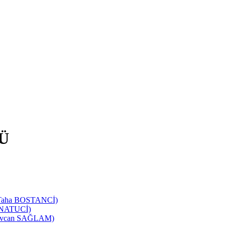
Ü
d Taha BOSTANCİ)
SANATUCİ)
 Sevcan SAĞLAM)