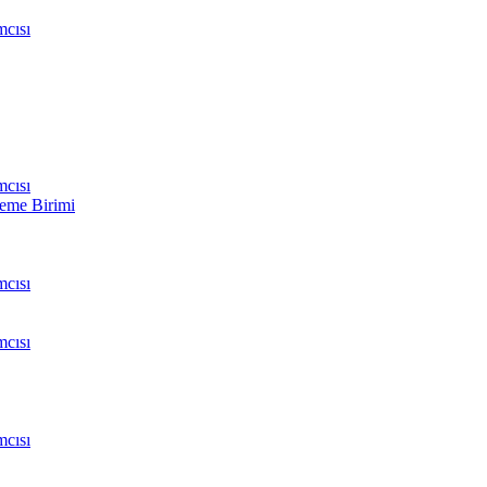
cısı
cısı
leme Birimi
cısı
cısı
cısı