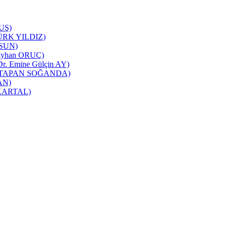
TUŞ)
NTÜRK YILDIZ)
RSUN)
ı(Ayhan ORUÇ)
 Dr. Emine Gülçin AY)
üşra TAPAN SOĞANDA)
CAN)
m KARTAL)