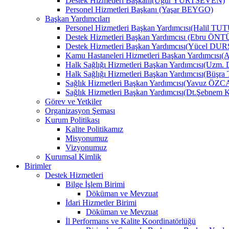
Destek Hizmetleri Başkanı(Uğur YURTSEVEN)
Personel Hizmetleri Başkanı (Yaşar BEYGO)
Başkan Yardımcıları
Personel Hizmetleri Başkan Yardımcısı(Halil TU
Destek Hizmetleri Başkan Yardımcısı (Ebru Ö
Destek Hizmetleri Başkan Yardımcısı(Yücel DU
Kamu Hastaneleri Hizmetleri Başkan Yardımcıs
Halk Sağlığı Hizmetleri Başkan Yardımcısı(Uzm.
Halk Sağlığı Hizmetleri Başkan Yardımcısı(B
Sağlık Hizmetleri Başkan Yardımcısı(Yavuz ÖZ
Sağlık Hizmetleri Başkan Yardımcısı(Dt.Şebne
Görev ve Yetkiler
Organizasyon Şeması
Kurum Politikası
Kalite Politikamız
Misyonumuz
Vizyonumuz
Kurumsal Kimlik
Birimler
Destek Hizmetleri
Bilge İşlem Birimi
Döküman ve Mevzuat
İdari Hizmetler Birimi
Döküman ve Mevzuat
İl Performans ve Kalite Koordinatörlüğü