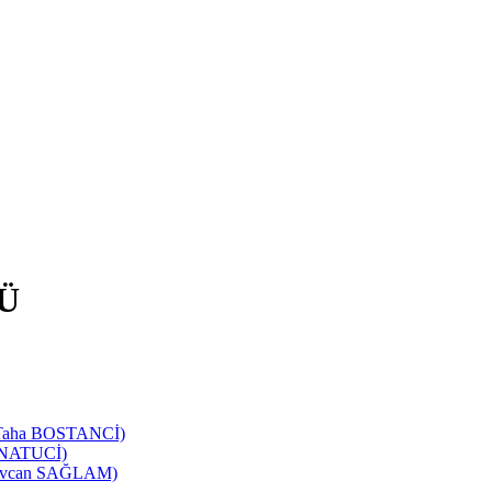
Ü
d Taha BOSTANCİ)
SANATUCİ)
 Sevcan SAĞLAM)