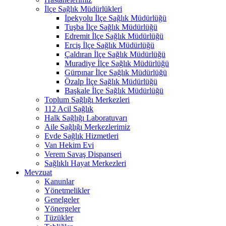
İlçe Sağlık Müdürlükleri
İpekyolu İlçe Sağlık Müdürlüğü
Tuşba İlçe Sağlık Müdürlüğü
Edremit İlçe Sağlık Müdürlüğü
Erciş İlçe Sağlık Müdürlüğü
Çaldıran İlçe Sağlık Müdürlüğü
Muradiye İlçe Sağlık Müdürlüğü
Gürpınar İlçe Sağlık Müdürlüğü
Özalp İlçe Sağlık Müdürlüğü
Başkale İlçe Sağlık Müdürlüğü
Toplum Sağlığı Merkezleri
112 Acil Sağlık
Halk Sağlığı Laboratuvarı
Aile Sağlığı Merkezlerimiz
Evde Sağlık Hizmetleri
Van Hekim Evi
Verem Savaş Dispanseri
Sağlıklı Hayat Merkezleri
Mevzuat
Kanunlar
Yönetmelikler
Genelgeler
Yönergeler
Tüzükler