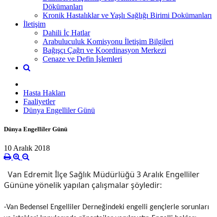
Dökümanları
Kronik Hastalıklar ve Yaşlı Sağlığı Birimi Dokümanları
İletişim
Dahili İç Hatlar
Arabuluculuk Komisyonu İletişim Bilgileri
Bağışçı Çağrı ve Koordinasyon Merkezi
Cenaze ve Defin İşlemleri
Hasta Hakları
Faaliyetler
Dünya Engelliler Günü
Dünya Engelliler Günü
10 Aralık 2018
Van Edremit İlçe Sağlık Müdürlüğü 3 Aralık Engelliler
Gününe yönelik yapılan çalışmalar şöyledir:
-
Van Bedensel Engelliler Derneğindeki
engelli gençlerle sorunları