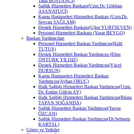
Taha BOSTANCİ)
Sağlık Hizmetleri Başkanı(Uzm.Dr. Gökhan
ASANATUCİ)
Kamu Hastaneleri Hizmetleri Başkan (Uzm.Dr.
Sevcan SAĞLAM)
Destek Hizmetleri Başkanı(Uğur YURTSEVEN)
Personel Hizmetleri Başkanı (Yaşar BEYGO)
Başkan Yardımcıları
Personel Hizmetleri Başkan Yardımcısı(Halil
TUTUŞ)
Destek Hizmetleri Başkan Yardımcısı (Ebru
ÖNTÜRK YILDIZ)
Destek Hizmetleri Başkan Yardımcısı(Yücel
DURSUN)
Kamu Hastaneleri Hizmetleri Başkan
Yardımcısı(Ayhan ORUÇ)
Halk Sağlığı Hizmetleri Başkan Yardımcısı(Uzm.
Dr. Emine Gülçin AY)
Halk Sağlığı Hizmetleri Başkan Yardımcısı(Büşra
TAPAN SOĞANDA)
Sağlık Hizmetleri Başkan Yardımcısı(Yavuz
ÖZCAN)
Sağlık Hizmetleri Başkan Yardımcısı(Dt.Şebnem
KARTAL)
Görev ve Yetkiler