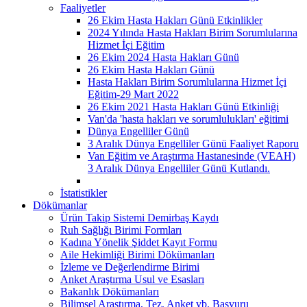
Faaliyetler
26 Ekim Hasta Hakları Günü Etkinlikler
2024 Yılında Hasta Hakları Birim Sorumlularına
Hizmet İçi Eğitim
26 Ekim 2024 Hasta Hakları Günü
26 Ekim Hasta Hakları Günü
Hasta Hakları Birim Sorumlularına Hizmet İçi
Eğitim-29 Mart 2022
26 Ekim 2021 Hasta Hakları Günü Etkinliği
Van'da 'hasta hakları ve sorumlulukları' eğitimi
Dünya Engelliler Günü
3 Aralık Dünya Engelliler Günü Faaliyet Raporu
Van Eğitim ve Araştırma Hastanesinde (VEAH)
3 Aralık Dünya Engelliler Günü Kutlandı.
İstatistikler
Dökümanlar
Ürün Takip Sistemi Demirbaş Kaydı
Ruh Sağlığı Birimi Formları
Kadına Yönelik Şiddet Kayıt Formu
Aile Hekimliği Birimi Dökümanları
İzleme ve Değerlendirme Birimi
Anket Araştırma Usul ve Esasları
Bakanlık Dökümanları
Bilimsel Araştırma, Tez, Anket vb. Başvuru