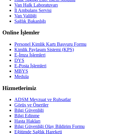
Van Halk Laboratuvarı
İl Ambulans Servisi
Van Valiliği
Sağlık Bakanlığı
Online İşlemler
Personel Kimlik Kartı Başvuru Formu
Kimlik Paylaşım Sistemi (KPS)
E-İmza İşlemleri
DYS
E-Posta İşlemleri
MBYS
Medula
Hizmetlerimiz
ADSM Mevzuat ve Ruhsatlar
Görüş ve Öneriler
Bilgi Güvenliği
Bilgi Edinme
Hasta Hakları
Bilgi Güvenliği Olay Bildirim Formu
Eğitimde Sağlık Hareketi