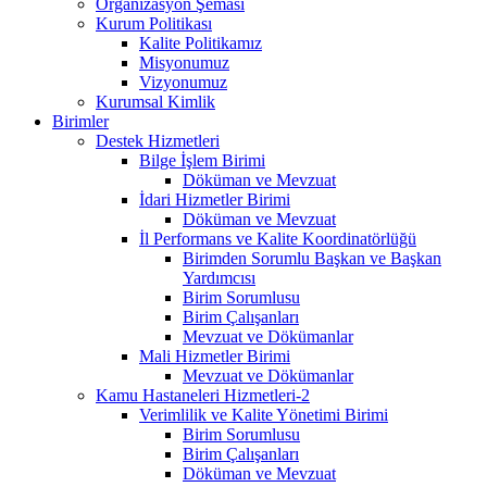
Organizasyon Şeması
Kurum Politikası
Kalite Politikamız
Misyonumuz
Vizyonumuz
Kurumsal Kimlik
Birimler
Destek Hizmetleri
Bilge İşlem Birimi
Döküman ve Mevzuat
İdari Hizmetler Birimi
Döküman ve Mevzuat
İl Performans ve Kalite Koordinatörlüğü
Birimden Sorumlu Başkan ve Başkan
Yardımcısı
Birim Sorumlusu
Birim Çalışanları
Mevzuat ve Dökümanlar
Mali Hizmetler Birimi
Mevzuat ve Dökümanlar
Kamu Hastaneleri Hizmetleri-2
Verimlilik ve Kalite Yönetimi Birimi
Birim Sorumlusu
Birim Çalışanları
Döküman ve Mevzuat