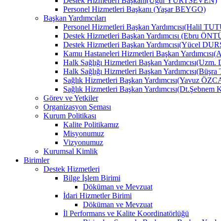
Destek Hizmetleri Başkanı(Uğur YURTSEVEN)
Personel Hizmetleri Başkanı (Yaşar BEYGO)
Başkan Yardımcıları
Personel Hizmetleri Başkan Yardımcısı(Halil TU
Destek Hizmetleri Başkan Yardımcısı (Ebru Ö
Destek Hizmetleri Başkan Yardımcısı(Yücel DU
Kamu Hastaneleri Hizmetleri Başkan Yardımcıs
Halk Sağlığı Hizmetleri Başkan Yardımcısı(Uzm.
Halk Sağlığı Hizmetleri Başkan Yardımcısı(B
Sağlık Hizmetleri Başkan Yardımcısı(Yavuz ÖZ
Sağlık Hizmetleri Başkan Yardımcısı(Dt.Şebne
Görev ve Yetkiler
Organizasyon Şeması
Kurum Politikası
Kalite Politikamız
Misyonumuz
Vizyonumuz
Kurumsal Kimlik
Birimler
Destek Hizmetleri
Bilge İşlem Birimi
Döküman ve Mevzuat
İdari Hizmetler Birimi
Döküman ve Mevzuat
İl Performans ve Kalite Koordinatörlüğü