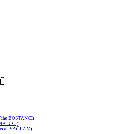
Ü
d Taha BOSTANCİ)
SANATUCİ)
 Sevcan SAĞLAM)