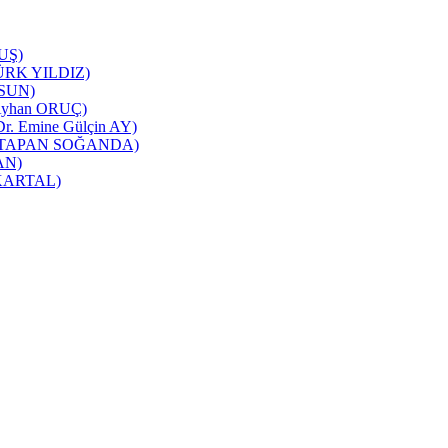
TUŞ)
NTÜRK YILDIZ)
RSUN)
ı(Ayhan ORUÇ)
 Dr. Emine Gülçin AY)
üşra TAPAN SOĞANDA)
CAN)
m KARTAL)