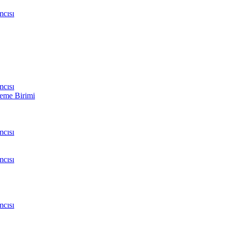
cısı
cısı
leme Birimi
cısı
cısı
cısı