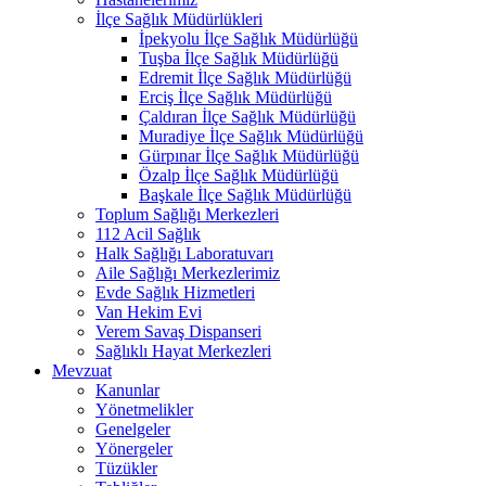
İlçe Sağlık Müdürlükleri
İpekyolu İlçe Sağlık Müdürlüğü
Tuşba İlçe Sağlık Müdürlüğü
Edremit İlçe Sağlık Müdürlüğü
Erciş İlçe Sağlık Müdürlüğü
Çaldıran İlçe Sağlık Müdürlüğü
Muradiye İlçe Sağlık Müdürlüğü
Gürpınar İlçe Sağlık Müdürlüğü
Özalp İlçe Sağlık Müdürlüğü
Başkale İlçe Sağlık Müdürlüğü
Toplum Sağlığı Merkezleri
112 Acil Sağlık
Halk Sağlığı Laboratuvarı
Aile Sağlığı Merkezlerimiz
Evde Sağlık Hizmetleri
Van Hekim Evi
Verem Savaş Dispanseri
Sağlıklı Hayat Merkezleri
Mevzuat
Kanunlar
Yönetmelikler
Genelgeler
Yönergeler
Tüzükler