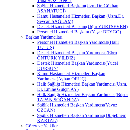
Taha BOSTANCİ)
Sağlık Hizmetleri Başkanı(Uzm.Dr. Gökhan
ASANATUCİ)
Kamu Hastaneleri Hizmetleri Başkan (Uzm.Dr.
Sevcan SAĞLAM)
Destek Hizmetleri Başkanı(Uğur YURTSEVEN)
Personel Hizmetleri Başkanı (Yaşar BEYGO)
Başkan Yardımcıları
Personel Hizmetleri Başkan Yardımcısı(Halil
TUTUŞ)
Destek Hizmetleri Başkan Yardımcısı (Ebru
ÖNTÜRK YILDIZ)
Destek Hizmetleri Başkan Yardımcısı(Yücel
DURSUN)
Kamu Hastaneleri Hizmetleri Başkan
Yardımcısı(Ayhan ORUÇ)
Halk Sağlığı Hizmetleri Başkan Yardımcısı(Uzm.
Dr. Emine Gülçin AY)
Halk Sağlığı Hizmetleri Başkan Yardımcısı(Büşra
TAPAN SOĞANDA)
Sağlık Hizmetleri Başkan Yardımcısı(Yavuz
ÖZCAN)
Sağlık Hizmetleri Başkan Yardımcısı(Dt.Şebnem
KARTAL)
Görev ve Yetkiler