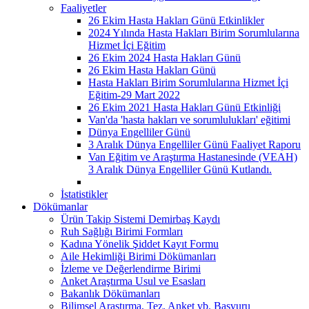
Faaliyetler
26 Ekim Hasta Hakları Günü Etkinlikler
2024 Yılında Hasta Hakları Birim Sorumlularına
Hizmet İçi Eğitim
26 Ekim 2024 Hasta Hakları Günü
26 Ekim Hasta Hakları Günü
Hasta Hakları Birim Sorumlularına Hizmet İçi
Eğitim-29 Mart 2022
26 Ekim 2021 Hasta Hakları Günü Etkinliği
Van'da 'hasta hakları ve sorumlulukları' eğitimi
Dünya Engelliler Günü
3 Aralık Dünya Engelliler Günü Faaliyet Raporu
Van Eğitim ve Araştırma Hastanesinde (VEAH)
3 Aralık Dünya Engelliler Günü Kutlandı.
İstatistikler
Dökümanlar
Ürün Takip Sistemi Demirbaş Kaydı
Ruh Sağlığı Birimi Formları
Kadına Yönelik Şiddet Kayıt Formu
Aile Hekimliği Birimi Dökümanları
İzleme ve Değerlendirme Birimi
Anket Araştırma Usul ve Esasları
Bakanlık Dökümanları
Bilimsel Araştırma, Tez, Anket vb. Başvuru