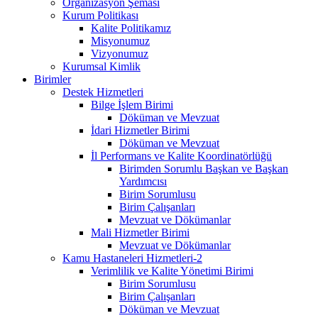
Organizasyon Şeması
Kurum Politikası
Kalite Politikamız
Misyonumuz
Vizyonumuz
Kurumsal Kimlik
Birimler
Destek Hizmetleri
Bilge İşlem Birimi
Döküman ve Mevzuat
İdari Hizmetler Birimi
Döküman ve Mevzuat
İl Performans ve Kalite Koordinatörlüğü
Birimden Sorumlu Başkan ve Başkan
Yardımcısı
Birim Sorumlusu
Birim Çalışanları
Mevzuat ve Dökümanlar
Mali Hizmetler Birimi
Mevzuat ve Dökümanlar
Kamu Hastaneleri Hizmetleri-2
Verimlilik ve Kalite Yönetimi Birimi
Birim Sorumlusu
Birim Çalışanları
Döküman ve Mevzuat