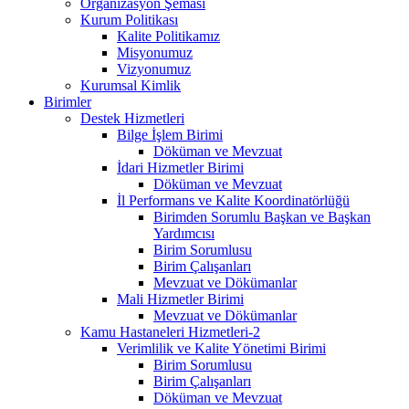
Organizasyon Şeması
Kurum Politikası
Kalite Politikamız
Misyonumuz
Vizyonumuz
Kurumsal Kimlik
Birimler
Destek Hizmetleri
Bilge İşlem Birimi
Döküman ve Mevzuat
İdari Hizmetler Birimi
Döküman ve Mevzuat
İl Performans ve Kalite Koordinatörlüğü
Birimden Sorumlu Başkan ve Başkan
Yardımcısı
Birim Sorumlusu
Birim Çalışanları
Mevzuat ve Dökümanlar
Mali Hizmetler Birimi
Mevzuat ve Dökümanlar
Kamu Hastaneleri Hizmetleri-2
Verimlilik ve Kalite Yönetimi Birimi
Birim Sorumlusu
Birim Çalışanları
Döküman ve Mevzuat