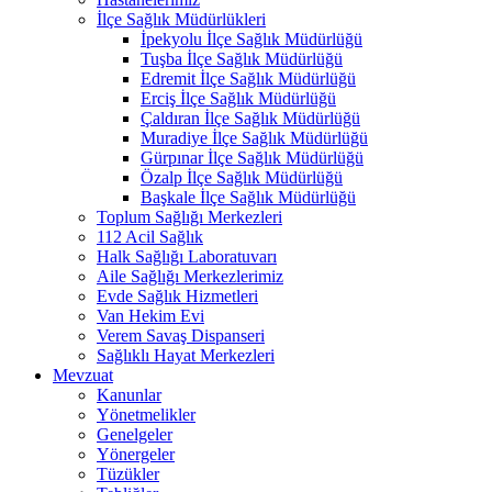
İlçe Sağlık Müdürlükleri
İpekyolu İlçe Sağlık Müdürlüğü
Tuşba İlçe Sağlık Müdürlüğü
Edremit İlçe Sağlık Müdürlüğü
Erciş İlçe Sağlık Müdürlüğü
Çaldıran İlçe Sağlık Müdürlüğü
Muradiye İlçe Sağlık Müdürlüğü
Gürpınar İlçe Sağlık Müdürlüğü
Özalp İlçe Sağlık Müdürlüğü
Başkale İlçe Sağlık Müdürlüğü
Toplum Sağlığı Merkezleri
112 Acil Sağlık
Halk Sağlığı Laboratuvarı
Aile Sağlığı Merkezlerimiz
Evde Sağlık Hizmetleri
Van Hekim Evi
Verem Savaş Dispanseri
Sağlıklı Hayat Merkezleri
Mevzuat
Kanunlar
Yönetmelikler
Genelgeler
Yönergeler
Tüzükler