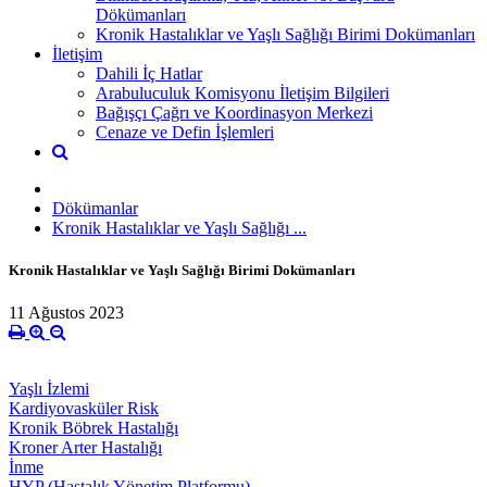
Dökümanları
Kronik Hastalıklar ve Yaşlı Sağlığı Birimi Dokümanları
İletişim
Dahili İç Hatlar
Arabuluculuk Komisyonu İletişim Bilgileri
Bağışçı Çağrı ve Koordinasyon Merkezi
Cenaze ve Defin İşlemleri
Dökümanlar
Kronik Hastalıklar ve Yaşlı Sağlığı ...
Kronik Hastalıklar ve Yaşlı Sağlığı Birimi Dokümanları
11 Ağustos 2023
Yaşlı İzlemi
Kardiyovasküler Risk
Kronik Böbrek Hastalığı
Kroner Arter Hastalığı
İnme
HYP (Hastalık Yönetim Platformu)