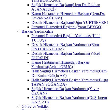
Taha BOSTANCİ)
Sağlık Hizmetleri Başkanı(Uzm.Dr. Gökhan
ASANATUCİ)
Kamu Hastaneleri Hizmetleri Başkan (Uzm.Dr.
Sevcan SAĞLAM)
Destek Hizmetleri Başkanı(Uğur YURTSEVEN)
Personel Hizmetleri Başkanı (Yaşar BEYGO)
Başkan Yardımcıları
Personel Hizmetleri Başkan Yardımcısı(Halil
TUTUŞ)
Destek Hizmetleri Başkan Yardımcısı (Ebru
ÖNTÜRK YILDIZ)
Destek Hizmetleri Başkan Yardımcısı(Yücel
DURSUN)
Kamu Hastaneleri Hizmetleri Başkan
Yardımcısı(Ayhan ORUÇ)
Halk Sağlığı Hizmetleri Başkan Yardımcısı(Uzm.
Dr. Emine Gülçin AY)
Halk Sağlığı Hizmetleri Başkan Yardımcısı(Büşra
TAPAN SOĞANDA)
Sağlık Hizmetleri Başkan Yardımcısı(Yavuz
ÖZCAN)
Sağlık Hizmetleri Başkan Yardımcısı(Dt.Şebnem
KARTAL)
Görev ve Yetkiler