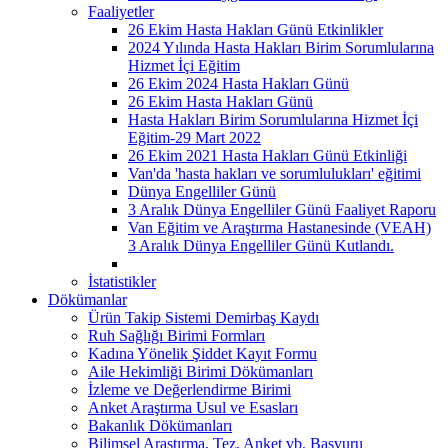
Faaliyetler
26 Ekim Hasta Hakları Günü Etkinlikler
2024 Yılında Hasta Hakları Birim Sorumlularına
Hizmet İçi Eğitim
26 Ekim 2024 Hasta Hakları Günü
26 Ekim Hasta Hakları Günü
Hasta Hakları Birim Sorumlularına Hizmet İçi
Eğitim-29 Mart 2022
26 Ekim 2021 Hasta Hakları Günü Etkinliği
Van'da 'hasta hakları ve sorumlulukları' eğitimi
Dünya Engelliler Günü
3 Aralık Dünya Engelliler Günü Faaliyet Raporu
Van Eğitim ve Araştırma Hastanesinde (VEAH)
3 Aralık Dünya Engelliler Günü Kutlandı.
İstatistikler
Dökümanlar
Ürün Takip Sistemi Demirbaş Kaydı
Ruh Sağlığı Birimi Formları
Kadına Yönelik Şiddet Kayıt Formu
Aile Hekimliği Birimi Dökümanları
İzleme ve Değerlendirme Birimi
Anket Araştırma Usul ve Esasları
Bakanlık Dökümanları
Bilimsel Araştırma, Tez, Anket vb. Başvuru