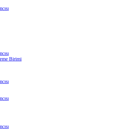
cısı
cısı
leme Birimi
cısı
cısı
cısı