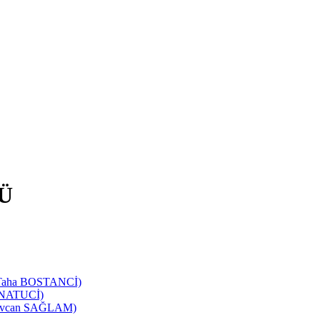
Ü
d Taha BOSTANCİ)
SANATUCİ)
 Sevcan SAĞLAM)