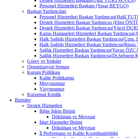
Destek Hizmetleri Başkanı(Uğur YURTSEVEN)
Personel Hizmetleri Başkanı (Yaşar BEYGO)
Başkan Yardımcıları
Personel Hizmetleri Başkan Yardımcısı(Halil TU
Destek Hizmetleri Başkan Yardımcısı (Ebru Ö
Destek Hizmetleri Başkan Yardımcısı(Yücel DU
Kamu Hastaneleri Hizmetleri Başkan Yardımcıs
Halk Sağlığı Hizmetleri Başkan Yardımcısı(Uzm.
Halk Sağlığı Hizmetleri Başkan Yardımcısı(B
Sağlık Hizmetleri Başkan Yardımcısı(Yavuz ÖZ
Sağlık Hizmetleri Başkan Yardımcısı(Dt.Şebne
Görev ve Yetkiler
Organizasyon Şeması
Kurum Politikası
Kalite Politikamız
Misyonumuz
Vizyonumuz
Kurumsal Kimlik
Birimler
Destek Hizmetleri
Bilge İşlem Birimi
Döküman ve Mevzuat
İdari Hizmetler Birimi
Döküman ve Mevzuat
İl Performans ve Kalite Koordinatörlüğü