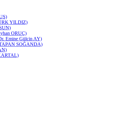
TUŞ)
NTÜRK YILDIZ)
RSUN)
ı(Ayhan ORUÇ)
 Dr. Emine Gülçin AY)
üşra TAPAN SOĞANDA)
CAN)
m KARTAL)