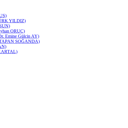
TUŞ)
NTÜRK YILDIZ)
RSUN)
ı(Ayhan ORUÇ)
 Dr. Emine Gülçin AY)
üşra TAPAN SOĞANDA)
CAN)
m KARTAL)