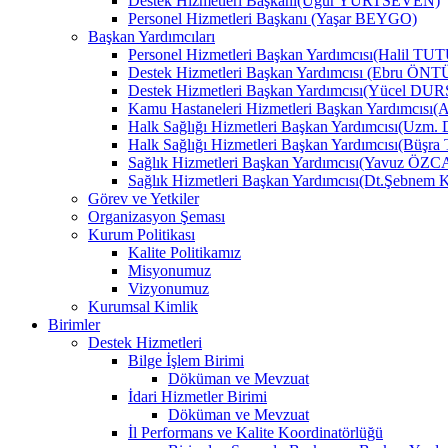
Destek Hizmetleri Başkanı(Uğur YURTSEVEN)
Personel Hizmetleri Başkanı (Yaşar BEYGO)
Başkan Yardımcıları
Personel Hizmetleri Başkan Yardımcısı(Halil TU
Destek Hizmetleri Başkan Yardımcısı (Ebru Ö
Destek Hizmetleri Başkan Yardımcısı(Yücel DU
Kamu Hastaneleri Hizmetleri Başkan Yardımcıs
Halk Sağlığı Hizmetleri Başkan Yardımcısı(Uzm.
Halk Sağlığı Hizmetleri Başkan Yardımcısı(B
Sağlık Hizmetleri Başkan Yardımcısı(Yavuz ÖZ
Sağlık Hizmetleri Başkan Yardımcısı(Dt.Şebne
Görev ve Yetkiler
Organizasyon Şeması
Kurum Politikası
Kalite Politikamız
Misyonumuz
Vizyonumuz
Kurumsal Kimlik
Birimler
Destek Hizmetleri
Bilge İşlem Birimi
Döküman ve Mevzuat
İdari Hizmetler Birimi
Döküman ve Mevzuat
İl Performans ve Kalite Koordinatörlüğü