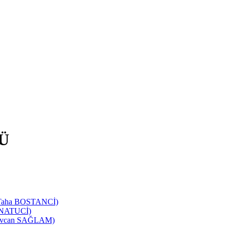
Ü
d Taha BOSTANCİ)
SANATUCİ)
 Sevcan SAĞLAM)