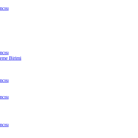
cısı
cısı
leme Birimi
cısı
cısı
cısı