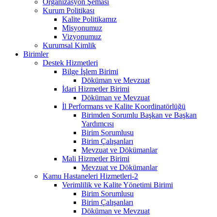
Organizasyon Şeması
Kurum Politikası
Kalite Politikamız
Misyonumuz
Vizyonumuz
Kurumsal Kimlik
Birimler
Destek Hizmetleri
Bilge İşlem Birimi
Döküman ve Mevzuat
İdari Hizmetler Birimi
Döküman ve Mevzuat
İl Performans ve Kalite Koordinatörlüğü
Birimden Sorumlu Başkan ve Başkan
Yardımcısı
Birim Sorumlusu
Birim Çalışanları
Mevzuat ve Dökümanlar
Mali Hizmetler Birimi
Mevzuat ve Dökümanlar
Kamu Hastaneleri Hizmetleri-2
Verimlilik ve Kalite Yönetimi Birimi
Birim Sorumlusu
Birim Çalışanları
Döküman ve Mevzuat