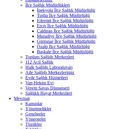
İlçe Sağlık Müdürlükleri
İpekyolu İlçe Sağlık Müdürlüğü
Tuşba İlçe Sağlık Müdürlüğü
Edremit İlçe Sağlık Müdürlüğü
Erciş İlçe Sağlık Müdürlüğü
Çaldıran İlçe Sağlık Müdürlüğü
Muradiye İlçe Sağlık Müdürlüğü
Gürpınar İlçe Sağlık Müdürlüğü
Özalp İlçe Sağlık Müdürlüğü
Başkale İlçe Sağlık Müdürlüğü
Toplum Sağlığı Merkezleri
112 Acil Sağlık
Halk Sağlığı Laboratuvarı
Aile Sağlığı Merkezlerimiz
Evde Sağlık Hizmetleri
Van Hekim Evi
Verem Savaş Dispanseri
Sağlıklı Hayat Merkezleri
Mevzuat
Kanunlar
Yönetmelikler
Genelgeler
Yönergeler
Tüzükler