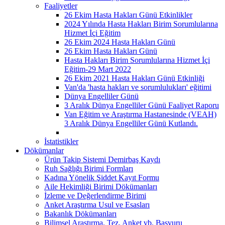
Faaliyetler
26 Ekim Hasta Hakları Günü Etkinlikler
2024 Yılında Hasta Hakları Birim Sorumlularına
Hizmet İçi Eğitim
26 Ekim 2024 Hasta Hakları Günü
26 Ekim Hasta Hakları Günü
Hasta Hakları Birim Sorumlularına Hizmet İçi
Eğitim-29 Mart 2022
26 Ekim 2021 Hasta Hakları Günü Etkinliği
Van'da 'hasta hakları ve sorumlulukları' eğitimi
Dünya Engelliler Günü
3 Aralık Dünya Engelliler Günü Faaliyet Raporu
Van Eğitim ve Araştırma Hastanesinde (VEAH)
3 Aralık Dünya Engelliler Günü Kutlandı.
İstatistikler
Dökümanlar
Ürün Takip Sistemi Demirbaş Kaydı
Ruh Sağlığı Birimi Formları
Kadına Yönelik Şiddet Kayıt Formu
Aile Hekimliği Birimi Dökümanları
İzleme ve Değerlendirme Birimi
Anket Araştırma Usul ve Esasları
Bakanlık Dökümanları
Bilimsel Araştırma, Tez, Anket vb. Başvuru