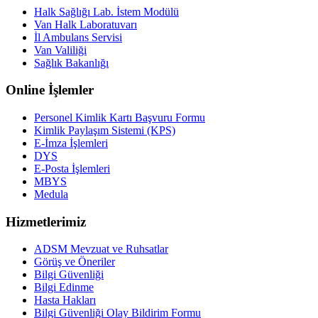
Halk Sağlığı Lab. İstem Modülü
Van Halk Laboratuvarı
İl Ambulans Servisi
Van Valiliği
Sağlık Bakanlığı
Online İşlemler
Personel Kimlik Kartı Başvuru Formu
Kimlik Paylaşım Sistemi (KPS)
E-İmza İşlemleri
DYS
E-Posta İşlemleri
MBYS
Medula
Hizmetlerimiz
ADSM Mevzuat ve Ruhsatlar
Görüş ve Öneriler
Bilgi Güvenliği
Bilgi Edinme
Hasta Hakları
Bilgi Güvenliği Olay Bildirim Formu