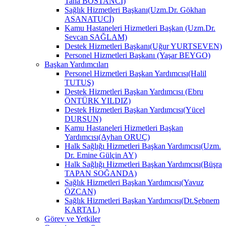
Taha BOSTANCİ)
Sağlık Hizmetleri Başkanı(Uzm.Dr. Gökhan
ASANATUCİ)
Kamu Hastaneleri Hizmetleri Başkan (Uzm.Dr.
Sevcan SAĞLAM)
Destek Hizmetleri Başkanı(Uğur YURTSEVEN)
Personel Hizmetleri Başkanı (Yaşar BEYGO)
Başkan Yardımcıları
Personel Hizmetleri Başkan Yardımcısı(Halil
TUTUŞ)
Destek Hizmetleri Başkan Yardımcısı (Ebru
ÖNTÜRK YILDIZ)
Destek Hizmetleri Başkan Yardımcısı(Yücel
DURSUN)
Kamu Hastaneleri Hizmetleri Başkan
Yardımcısı(Ayhan ORUÇ)
Halk Sağlığı Hizmetleri Başkan Yardımcısı(Uzm.
Dr. Emine Gülçin AY)
Halk Sağlığı Hizmetleri Başkan Yardımcısı(Büşra
TAPAN SOĞANDA)
Sağlık Hizmetleri Başkan Yardımcısı(Yavuz
ÖZCAN)
Sağlık Hizmetleri Başkan Yardımcısı(Dt.Şebnem
KARTAL)
Görev ve Yetkiler