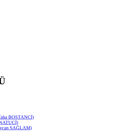
Ü
d Taha BOSTANCİ)
SANATUCİ)
 Sevcan SAĞLAM)