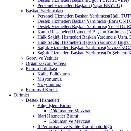
Destek Hizmetleri Başkanı(Uğur YURTSEVEN)
Personel Hizmetleri Başkanı (Yaşar BEYGO)
Başkan Yardımcıları
Personel Hizmetleri Başkan Yardımcısı(Halil TU
Destek Hizmetleri Başkan Yardımcısı (Ebru Ö
Destek Hizmetleri Başkan Yardımcısı(Yücel DU
Kamu Hastaneleri Hizmetleri Başkan Yardımcıs
Halk Sağlığı Hizmetleri Başkan Yardımcısı(Uzm.
Halk Sağlığı Hizmetleri Başkan Yardımcısı(B
Sağlık Hizmetleri Başkan Yardımcısı(Yavuz ÖZ
Sağlık Hizmetleri Başkan Yardımcısı(Dt.Şebne
Görev ve Yetkiler
Organizasyon Şeması
Kurum Politikası
Kalite Politikamız
Misyonumuz
Vizyonumuz
Kurumsal Kimlik
Birimler
Destek Hizmetleri
Bilge İşlem Birimi
Döküman ve Mevzuat
İdari Hizmetler Birimi
Döküman ve Mevzuat
İl Performans ve Kalite Koordinatörlüğü