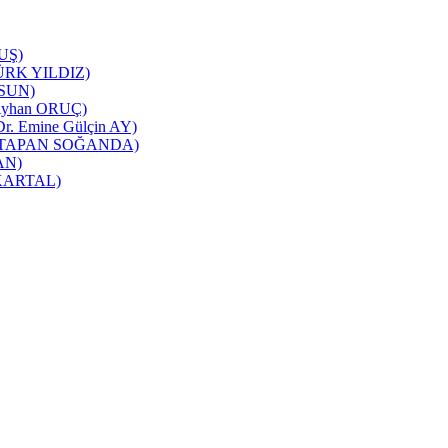
TUŞ)
NTÜRK YILDIZ)
RSUN)
ı(Ayhan ORUÇ)
 Dr. Emine Gülçin AY)
üşra TAPAN SOĞANDA)
CAN)
m KARTAL)