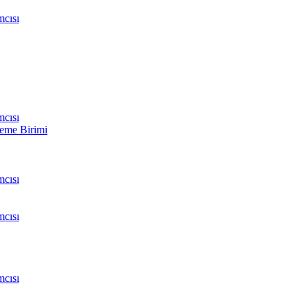
cısı
cısı
leme Birimi
cısı
cısı
cısı