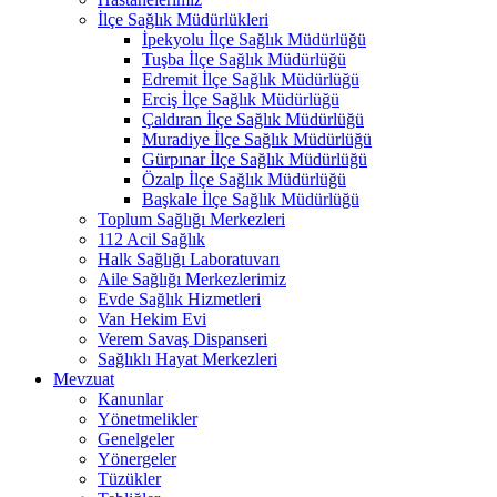
İlçe Sağlık Müdürlükleri
İpekyolu İlçe Sağlık Müdürlüğü
Tuşba İlçe Sağlık Müdürlüğü
Edremit İlçe Sağlık Müdürlüğü
Erciş İlçe Sağlık Müdürlüğü
Çaldıran İlçe Sağlık Müdürlüğü
Muradiye İlçe Sağlık Müdürlüğü
Gürpınar İlçe Sağlık Müdürlüğü
Özalp İlçe Sağlık Müdürlüğü
Başkale İlçe Sağlık Müdürlüğü
Toplum Sağlığı Merkezleri
112 Acil Sağlık
Halk Sağlığı Laboratuvarı
Aile Sağlığı Merkezlerimiz
Evde Sağlık Hizmetleri
Van Hekim Evi
Verem Savaş Dispanseri
Sağlıklı Hayat Merkezleri
Mevzuat
Kanunlar
Yönetmelikler
Genelgeler
Yönergeler
Tüzükler