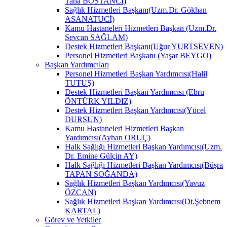
Taha BOSTANCİ)
Sağlık Hizmetleri Başkanı(Uzm.Dr. Gökhan
ASANATUCİ)
Kamu Hastaneleri Hizmetleri Başkan (Uzm.Dr.
Sevcan SAĞLAM)
Destek Hizmetleri Başkanı(Uğur YURTSEVEN)
Personel Hizmetleri Başkanı (Yaşar BEYGO)
Başkan Yardımcıları
Personel Hizmetleri Başkan Yardımcısı(Halil
TUTUŞ)
Destek Hizmetleri Başkan Yardımcısı (Ebru
ÖNTÜRK YILDIZ)
Destek Hizmetleri Başkan Yardımcısı(Yücel
DURSUN)
Kamu Hastaneleri Hizmetleri Başkan
Yardımcısı(Ayhan ORUÇ)
Halk Sağlığı Hizmetleri Başkan Yardımcısı(Uzm.
Dr. Emine Gülçin AY)
Halk Sağlığı Hizmetleri Başkan Yardımcısı(Büşra
TAPAN SOĞANDA)
Sağlık Hizmetleri Başkan Yardımcısı(Yavuz
ÖZCAN)
Sağlık Hizmetleri Başkan Yardımcısı(Dt.Şebnem
KARTAL)
Görev ve Yetkiler