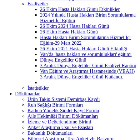
Faaliyetler
26 Ekim Hasta Hakları Günü Etkinlikler
2024 Yılında Hasta Hakları Birim Sorumlularına
Hizmet İçi Eğitim
26 Ekim 2024 Hasta Hakları Günü
26 Ekim Hasta Hakları Günü
Hasta Hakları Birim Sorumlularına Hizmet İçi
Eğitim-29 Mart 2022
26 Ekim 2021 Hasta Hakları Günü Etkinliği
Van'da 'hasta hakları ve sorumlulukları' eğitimi
Dünya Engelliler Günü
3 Aralık Dünya Engelliler Günü Faaliyet Raporu
Van Eğitim ve Araştırma Hastanesinde (VEAH)
3 Aralık Dünya Engelliler Günü Kutlandı.
İstatistikler
Dökümanlar
Ürün Takip Sistemi Demirbaş Kaydı
Ruh Sağlığı Birimi Formları
Kadına Yönelik Şiddet Kayıt Formu
Aile Hekimliği Birimi Dökümanları
İzleme ve Değerlendirme Birimi
Anket Araştırma Usul ve Esasları
Bakanlık Dökümanları
Bilimsel Araştırma, Tez, Anket vb. Başvuru