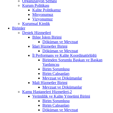
Organizasyon Şeması
Kurum Politikası
Kalite Politikamız
Misyonumuz
Vizyonumuz
Kurumsal Kimlik
Birimler
Destek Hizmetleri
Bilge İşlem Birimi
Döküman ve Mevzuat
İdari Hizmetler Birimi
Döküman ve Mevzuat
İl Performans ve Kalite Koordinatörlüğü
Birimden Sorumlu Başkan ve Başkan
Yardımcısı
Birim Sorumlusu
Birim Çalışanları
Mevzuat ve Dökümanlar
Mali Hizmetler Birimi
Mevzuat ve Dökümanlar
Kamu Hastaneleri Hizmetleri-2
Verimlilik ve Kalite Yönetimi Birimi
Birim Sorumlusu
Birim Çalışanları
Döküman ve Mevzuat