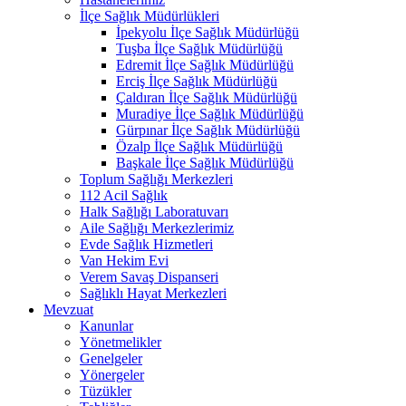
İlçe Sağlık Müdürlükleri
İpekyolu İlçe Sağlık Müdürlüğü
Tuşba İlçe Sağlık Müdürlüğü
Edremit İlçe Sağlık Müdürlüğü
Erciş İlçe Sağlık Müdürlüğü
Çaldıran İlçe Sağlık Müdürlüğü
Muradiye İlçe Sağlık Müdürlüğü
Gürpınar İlçe Sağlık Müdürlüğü
Özalp İlçe Sağlık Müdürlüğü
Başkale İlçe Sağlık Müdürlüğü
Toplum Sağlığı Merkezleri
112 Acil Sağlık
Halk Sağlığı Laboratuvarı
Aile Sağlığı Merkezlerimiz
Evde Sağlık Hizmetleri
Van Hekim Evi
Verem Savaş Dispanseri
Sağlıklı Hayat Merkezleri
Mevzuat
Kanunlar
Yönetmelikler
Genelgeler
Yönergeler
Tüzükler