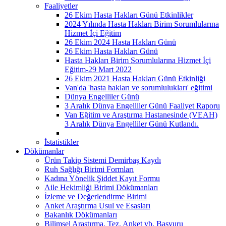
Faaliyetler
26 Ekim Hasta Hakları Günü Etkinlikler
2024 Yılında Hasta Hakları Birim Sorumlularına
Hizmet İçi Eğitim
26 Ekim 2024 Hasta Hakları Günü
26 Ekim Hasta Hakları Günü
Hasta Hakları Birim Sorumlularına Hizmet İçi
Eğitim-29 Mart 2022
26 Ekim 2021 Hasta Hakları Günü Etkinliği
Van'da 'hasta hakları ve sorumlulukları' eğitimi
Dünya Engelliler Günü
3 Aralık Dünya Engelliler Günü Faaliyet Raporu
Van Eğitim ve Araştırma Hastanesinde (VEAH)
3 Aralık Dünya Engelliler Günü Kutlandı.
İstatistikler
Dökümanlar
Ürün Takip Sistemi Demirbaş Kaydı
Ruh Sağlığı Birimi Formları
Kadına Yönelik Şiddet Kayıt Formu
Aile Hekimliği Birimi Dökümanları
İzleme ve Değerlendirme Birimi
Anket Araştırma Usul ve Esasları
Bakanlık Dökümanları
Bilimsel Araştırma, Tez, Anket vb. Başvuru