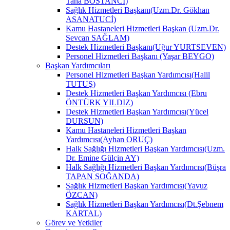
Taha BOSTANCİ)
Sağlık Hizmetleri Başkanı(Uzm.Dr. Gökhan
ASANATUCİ)
Kamu Hastaneleri Hizmetleri Başkan (Uzm.Dr.
Sevcan SAĞLAM)
Destek Hizmetleri Başkanı(Uğur YURTSEVEN)
Personel Hizmetleri Başkanı (Yaşar BEYGO)
Başkan Yardımcıları
Personel Hizmetleri Başkan Yardımcısı(Halil
TUTUŞ)
Destek Hizmetleri Başkan Yardımcısı (Ebru
ÖNTÜRK YILDIZ)
Destek Hizmetleri Başkan Yardımcısı(Yücel
DURSUN)
Kamu Hastaneleri Hizmetleri Başkan
Yardımcısı(Ayhan ORUÇ)
Halk Sağlığı Hizmetleri Başkan Yardımcısı(Uzm.
Dr. Emine Gülçin AY)
Halk Sağlığı Hizmetleri Başkan Yardımcısı(Büşra
TAPAN SOĞANDA)
Sağlık Hizmetleri Başkan Yardımcısı(Yavuz
ÖZCAN)
Sağlık Hizmetleri Başkan Yardımcısı(Dt.Şebnem
KARTAL)
Görev ve Yetkiler