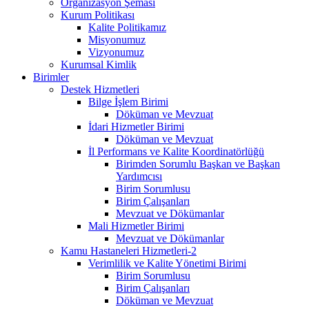
Organizasyon Şeması
Kurum Politikası
Kalite Politikamız
Misyonumuz
Vizyonumuz
Kurumsal Kimlik
Birimler
Destek Hizmetleri
Bilge İşlem Birimi
Döküman ve Mevzuat
İdari Hizmetler Birimi
Döküman ve Mevzuat
İl Performans ve Kalite Koordinatörlüğü
Birimden Sorumlu Başkan ve Başkan
Yardımcısı
Birim Sorumlusu
Birim Çalışanları
Mevzuat ve Dökümanlar
Mali Hizmetler Birimi
Mevzuat ve Dökümanlar
Kamu Hastaneleri Hizmetleri-2
Verimlilik ve Kalite Yönetimi Birimi
Birim Sorumlusu
Birim Çalışanları
Döküman ve Mevzuat