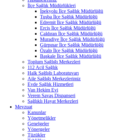
İlçe Sağlık Müdürlükleri
İpekyolu İlçe Sağlık Müdürlüğü
Tuşba İlçe Sağlık Müdürlüğü
Edremit İlçe Sağlık Müdürlüğü
Erciş İlçe Sağlık Müdürlüğü
Çaldıran İlçe Sağlık Müdürlüğü
Muradiye İlçe Sağlık Müdürlüğü
Gürpınar İlçe Sağlık Müdürlüğü
Özalp İlçe Sağlık Müdürlüğü
Başkale İlçe Sağlık Müdürlüğü
Toplum Sağlığı Merkezleri
112 Acil Sağlık
Halk Sağlığı Laboratuvarı
Aile Sağlığı Merkezlerimiz
Evde Sağlık Hizmetleri
Van Hekim Evi
Verem Savaş Dispanseri
Sağlıklı Hayat Merkezleri
Mevzuat
Kanunlar
Yönetmelikler
Genelgeler
Yönergeler
Tüzükler