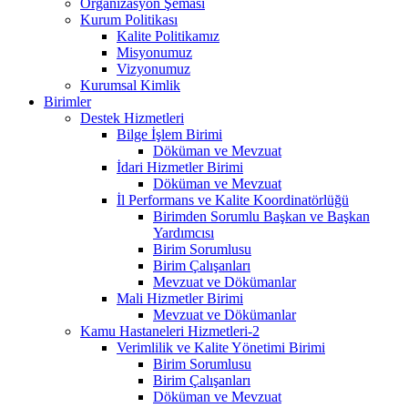
Organizasyon Şeması
Kurum Politikası
Kalite Politikamız
Misyonumuz
Vizyonumuz
Kurumsal Kimlik
Birimler
Destek Hizmetleri
Bilge İşlem Birimi
Döküman ve Mevzuat
İdari Hizmetler Birimi
Döküman ve Mevzuat
İl Performans ve Kalite Koordinatörlüğü
Birimden Sorumlu Başkan ve Başkan
Yardımcısı
Birim Sorumlusu
Birim Çalışanları
Mevzuat ve Dökümanlar
Mali Hizmetler Birimi
Mevzuat ve Dökümanlar
Kamu Hastaneleri Hizmetleri-2
Verimlilik ve Kalite Yönetimi Birimi
Birim Sorumlusu
Birim Çalışanları
Döküman ve Mevzuat