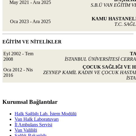
May 2021 - Ara 2025
S.B.Ü VAN EĞİTİM 
KAMU HASTANELE
Oca 2023 - Ara 2025
T.C. SAĞ
EĞİTİM VE NİTELİKLER
Eyl 2002 - Tem
TA
2008
İSTANBUL ÜNİVERSİTESİ CERRA
ÇOCUK SAĞLIĞI VE 
Oca 2012 - Nis
ZEYNEP KAMİL KADIN VE ÇOCUK HASTALI
2016
İST
Kurumsal Bağlantılar
Halk Sağlığı Lab. İstem Modülü
Van Halk Laboratuvarı
İl Ambulans Servisi
Van Valiliği
Sağlık Bakanlığı