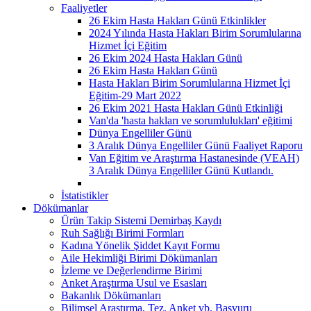
Faaliyetler
26 Ekim Hasta Hakları Günü Etkinlikler
2024 Yılında Hasta Hakları Birim Sorumlularına
Hizmet İçi Eğitim
26 Ekim 2024 Hasta Hakları Günü
26 Ekim Hasta Hakları Günü
Hasta Hakları Birim Sorumlularına Hizmet İçi
Eğitim-29 Mart 2022
26 Ekim 2021 Hasta Hakları Günü Etkinliği
Van'da 'hasta hakları ve sorumlulukları' eğitimi
Dünya Engelliler Günü
3 Aralık Dünya Engelliler Günü Faaliyet Raporu
Van Eğitim ve Araştırma Hastanesinde (VEAH)
3 Aralık Dünya Engelliler Günü Kutlandı.
İstatistikler
Dökümanlar
Ürün Takip Sistemi Demirbaş Kaydı
Ruh Sağlığı Birimi Formları
Kadına Yönelik Şiddet Kayıt Formu
Aile Hekimliği Birimi Dökümanları
İzleme ve Değerlendirme Birimi
Anket Araştırma Usul ve Esasları
Bakanlık Dökümanları
Bilimsel Araştırma, Tez, Anket vb. Başvuru