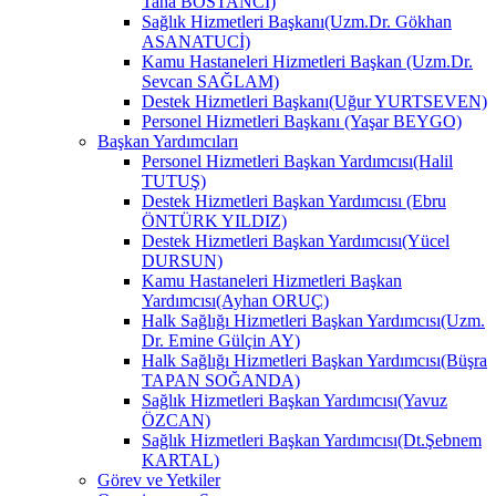
Taha BOSTANCİ)
Sağlık Hizmetleri Başkanı(Uzm.Dr. Gökhan
ASANATUCİ)
Kamu Hastaneleri Hizmetleri Başkan (Uzm.Dr.
Sevcan SAĞLAM)
Destek Hizmetleri Başkanı(Uğur YURTSEVEN)
Personel Hizmetleri Başkanı (Yaşar BEYGO)
Başkan Yardımcıları
Personel Hizmetleri Başkan Yardımcısı(Halil
TUTUŞ)
Destek Hizmetleri Başkan Yardımcısı (Ebru
ÖNTÜRK YILDIZ)
Destek Hizmetleri Başkan Yardımcısı(Yücel
DURSUN)
Kamu Hastaneleri Hizmetleri Başkan
Yardımcısı(Ayhan ORUÇ)
Halk Sağlığı Hizmetleri Başkan Yardımcısı(Uzm.
Dr. Emine Gülçin AY)
Halk Sağlığı Hizmetleri Başkan Yardımcısı(Büşra
TAPAN SOĞANDA)
Sağlık Hizmetleri Başkan Yardımcısı(Yavuz
ÖZCAN)
Sağlık Hizmetleri Başkan Yardımcısı(Dt.Şebnem
KARTAL)
Görev ve Yetkiler