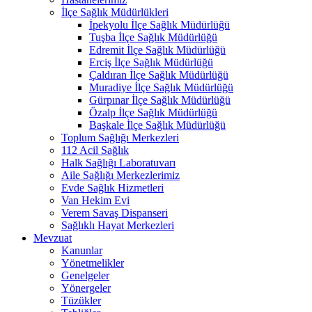
İlçe Sağlık Müdürlükleri
İpekyolu İlçe Sağlık Müdürlüğü
Tuşba İlçe Sağlık Müdürlüğü
Edremit İlçe Sağlık Müdürlüğü
Erciş İlçe Sağlık Müdürlüğü
Çaldıran İlçe Sağlık Müdürlüğü
Muradiye İlçe Sağlık Müdürlüğü
Gürpınar İlçe Sağlık Müdürlüğü
Özalp İlçe Sağlık Müdürlüğü
Başkale İlçe Sağlık Müdürlüğü
Toplum Sağlığı Merkezleri
112 Acil Sağlık
Halk Sağlığı Laboratuvarı
Aile Sağlığı Merkezlerimiz
Evde Sağlık Hizmetleri
Van Hekim Evi
Verem Savaş Dispanseri
Sağlıklı Hayat Merkezleri
Mevzuat
Kanunlar
Yönetmelikler
Genelgeler
Yönergeler
Tüzükler