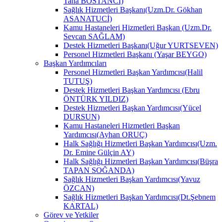
Taha BOSTANCİ)
Sağlık Hizmetleri Başkanı(Uzm.Dr. Gökhan
ASANATUCİ)
Kamu Hastaneleri Hizmetleri Başkan (Uzm.Dr.
Sevcan SAĞLAM)
Destek Hizmetleri Başkanı(Uğur YURTSEVEN)
Personel Hizmetleri Başkanı (Yaşar BEYGO)
Başkan Yardımcıları
Personel Hizmetleri Başkan Yardımcısı(Halil
TUTUŞ)
Destek Hizmetleri Başkan Yardımcısı (Ebru
ÖNTÜRK YILDIZ)
Destek Hizmetleri Başkan Yardımcısı(Yücel
DURSUN)
Kamu Hastaneleri Hizmetleri Başkan
Yardımcısı(Ayhan ORUÇ)
Halk Sağlığı Hizmetleri Başkan Yardımcısı(Uzm.
Dr. Emine Gülçin AY)
Halk Sağlığı Hizmetleri Başkan Yardımcısı(Büşra
TAPAN SOĞANDA)
Sağlık Hizmetleri Başkan Yardımcısı(Yavuz
ÖZCAN)
Sağlık Hizmetleri Başkan Yardımcısı(Dt.Şebnem
KARTAL)
Görev ve Yetkiler