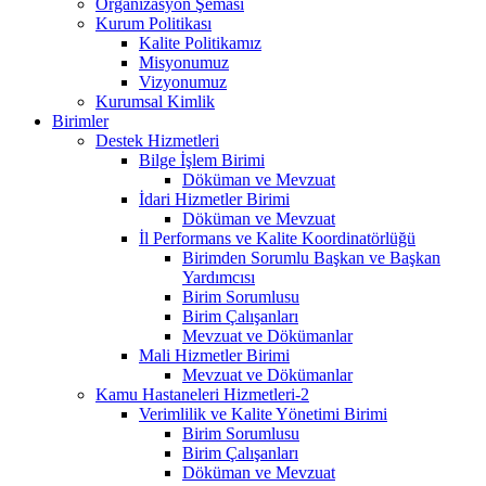
Organizasyon Şeması
Kurum Politikası
Kalite Politikamız
Misyonumuz
Vizyonumuz
Kurumsal Kimlik
Birimler
Destek Hizmetleri
Bilge İşlem Birimi
Döküman ve Mevzuat
İdari Hizmetler Birimi
Döküman ve Mevzuat
İl Performans ve Kalite Koordinatörlüğü
Birimden Sorumlu Başkan ve Başkan
Yardımcısı
Birim Sorumlusu
Birim Çalışanları
Mevzuat ve Dökümanlar
Mali Hizmetler Birimi
Mevzuat ve Dökümanlar
Kamu Hastaneleri Hizmetleri-2
Verimlilik ve Kalite Yönetimi Birimi
Birim Sorumlusu
Birim Çalışanları
Döküman ve Mevzuat