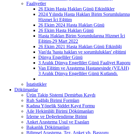
Faaliyetler
26 Ekim Hasta Hakları Günü Etkinlikler
2024 Yılında Hasta Hakları Birim Sorumlularına
Hizmet İçi Eğitim
26 Ekim 2024 Hasta Hakları Günü
26 Ekim Hasta Hakları Günü
Hasta Hakları Birim Sorumlularına Hizmet İçi
Eğitim-29 Mart 2022
26 Ekim 2021 Hasta Hakları Günü Etkinliği
Van'da 'hasta hakları ve sorumlulukları' eğitimi
Dünya Engelliler Günü
3 Aralık Dünya Engelliler Günü Faaliyet Raporu
Van Eğitim ve Araştırma Hastanesinde (VEAH)
3 Aralık Dünya Engelliler Günü Kutlandı.
İstatistikler
Dökümanlar
Ürün Takip Sistemi Demirbaş Kaydı
Ruh Sağlığı Birimi Formları
Kadına Yönelik Şiddet Kayıt Formu
Aile Hekimliği Birimi Dökümanları
İzleme ve Değerlendirme Birimi
Anket Araştırma Usul ve Esasları
Bakanlık Dökümanları
Bilimsel Araştırma, Tez, Anket vb. Başvuru