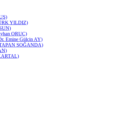
TUŞ)
NTÜRK YILDIZ)
RSUN)
ı(Ayhan ORUÇ)
 Dr. Emine Gülçin AY)
üşra TAPAN SOĞANDA)
CAN)
m KARTAL)