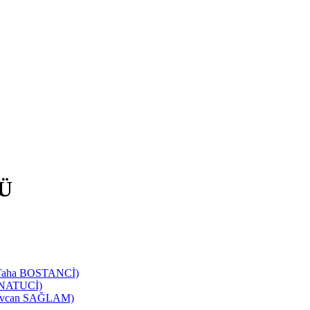
Ü
d Taha BOSTANCİ)
SANATUCİ)
 Sevcan SAĞLAM)