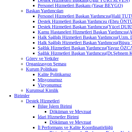
Destek Hizmetleri Başkanı(Uğur YURTSEVEN)
Personel Hizmetleri Başkanı (Yaşar BEYGO)
Başkan Yardımcıları
Personel Hizmetleri Başkan Yardımcısı(Halil TU
Destek Hizmetleri Başkan Yardımcısı (Ebru Ö
Destek Hizmetleri Başkan Yardımcısı(Yücel DU
Kamu Hastaneleri Hizmetleri Başkan Yardımcıs
Halk Sağlığı Hizmetleri Başkan Yardımcısı(Uzm.
Halk Sağlığı Hizmetleri Başkan Yardımcısı(B
Sağlık Hizmetleri Başkan Yardımcısı(Yavuz ÖZ
Sağlık Hizmetleri Başkan Yardımcısı(Dt.Şebne
Görev ve Yetkiler
Organizasyon Şeması
Kurum Politikası
Kalite Politikamız
Misyonumuz
Vizyonumuz
Kurumsal Kimlik
Birimler
Destek Hizmetleri
Bilge İşlem Birimi
Döküman ve Mevzuat
İdari Hizmetler Birimi
Döküman ve Mevzuat
İl Performans ve Kalite Koordinatörlüğü