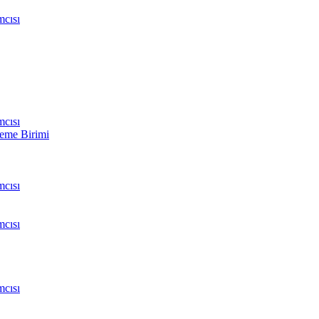
cısı
cısı
leme Birimi
cısı
cısı
cısı