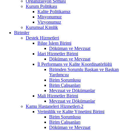
Organizasyon Şeması
Kurum Politikası
Kalite Politikamız
Misyonumuz
Vizyonumuz
Kurumsal Kimlik
Birimler
Destek Hizmetleri
Bilge İşlem Birimi
Döküman ve Mevzuat
İdari Hizmetler Birimi
Döküman ve Mevzuat
İl Performans ve Kalite Koordinatörlüğü
Birimden Sorumlu Başkan ve Başkan
Yardımcısı
Birim Sorumlusu
Birim Çalışanları
Mevzuat ve Dökümanlar
Mali Hizmetler Birimi
Mevzuat ve Dökümanlar
Kamu Hastaneleri Hizmetleri-2
Verimlilik ve Kalite Yönetimi Birimi
Birim Sorumlusu
Birim Çalışanları
Döküman ve Mevzuat