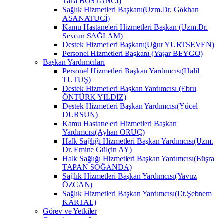
Taha BOSTANCİ)
Sağlık Hizmetleri Başkanı(Uzm.Dr. Gökhan
ASANATUCİ)
Kamu Hastaneleri Hizmetleri Başkan (Uzm.Dr.
Sevcan SAĞLAM)
Destek Hizmetleri Başkanı(Uğur YURTSEVEN)
Personel Hizmetleri Başkanı (Yaşar BEYGO)
Başkan Yardımcıları
Personel Hizmetleri Başkan Yardımcısı(Halil
TUTUŞ)
Destek Hizmetleri Başkan Yardımcısı (Ebru
ÖNTÜRK YILDIZ)
Destek Hizmetleri Başkan Yardımcısı(Yücel
DURSUN)
Kamu Hastaneleri Hizmetleri Başkan
Yardımcısı(Ayhan ORUÇ)
Halk Sağlığı Hizmetleri Başkan Yardımcısı(Uzm.
Dr. Emine Gülçin AY)
Halk Sağlığı Hizmetleri Başkan Yardımcısı(Büşra
TAPAN SOĞANDA)
Sağlık Hizmetleri Başkan Yardımcısı(Yavuz
ÖZCAN)
Sağlık Hizmetleri Başkan Yardımcısı(Dt.Şebnem
KARTAL)
Görev ve Yetkiler