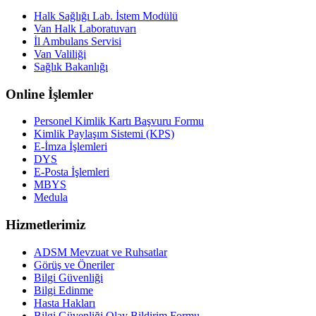
Halk Sağlığı Lab. İstem Modülü
Van Halk Laboratuvarı
İl Ambulans Servisi
Van Valiliği
Sağlık Bakanlığı
Online İşlemler
Personel Kimlik Kartı Başvuru Formu
Kimlik Paylaşım Sistemi (KPS)
E-İmza İşlemleri
DYS
E-Posta İşlemleri
MBYS
Medula
Hizmetlerimiz
ADSM Mevzuat ve Ruhsatlar
Görüş ve Öneriler
Bilgi Güvenliği
Bilgi Edinme
Hasta Hakları
Bilgi Güvenliği Olay Bildirim Formu