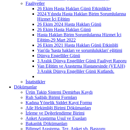
Faaliyetler
26 Ekim Hasta Hakları Günü Etkinlikler
2024 Yılında Hasta Hakları Birim Sorumlularına
Hizmet İçi Eğitim
26 Ekim 2024 Hasta Hakları Günü
26 Ekim Hasta Hakları Günü
Hasta Hakları Birim Sorumlularına Hizmet İçi
Eğitim-29 Mart 2022
26 Ekim 2021 Hasta Hakları Günü Etkinliği
Van'da 'hasta hakları ve sorumlulukları' eğitimi
Dünya Engelliler Günü
3 Aralık Dünya Engelliler Günü Faaliyet Raporu
Van Eğitim ve Araştırma Hastanesinde (VEAH)
3 Aralık Dünya Engelliler Günü Kutlandı.
İstatistikler
Dökümanlar
Ürün Takip Sistemi Demirbaş Kaydı
Ruh Sağlığı Birimi Formları
Kadına Yönelik Şiddet Kayıt Formu
Aile Hekimliği Birimi Dökümanları
İzleme ve Değerlendirme Birimi
Anket Araştırma Usul ve Esasları
Bakanlık Dökümanları
Bilimsel Araştırma, Tez, Anket vb. Başvuru