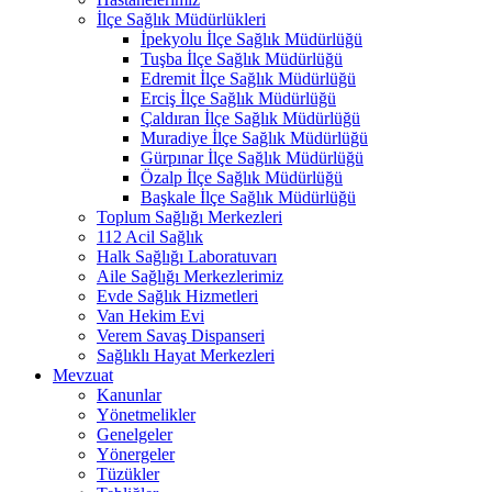
İlçe Sağlık Müdürlükleri
İpekyolu İlçe Sağlık Müdürlüğü
Tuşba İlçe Sağlık Müdürlüğü
Edremit İlçe Sağlık Müdürlüğü
Erciş İlçe Sağlık Müdürlüğü
Çaldıran İlçe Sağlık Müdürlüğü
Muradiye İlçe Sağlık Müdürlüğü
Gürpınar İlçe Sağlık Müdürlüğü
Özalp İlçe Sağlık Müdürlüğü
Başkale İlçe Sağlık Müdürlüğü
Toplum Sağlığı Merkezleri
112 Acil Sağlık
Halk Sağlığı Laboratuvarı
Aile Sağlığı Merkezlerimiz
Evde Sağlık Hizmetleri
Van Hekim Evi
Verem Savaş Dispanseri
Sağlıklı Hayat Merkezleri
Mevzuat
Kanunlar
Yönetmelikler
Genelgeler
Yönergeler
Tüzükler