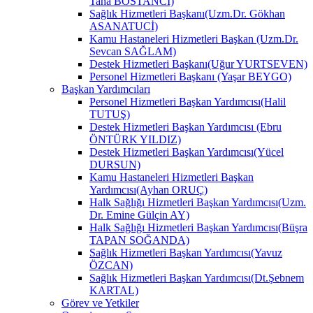
Taha BOSTANCİ)
Sağlık Hizmetleri Başkanı(Uzm.Dr. Gökhan
ASANATUCİ)
Kamu Hastaneleri Hizmetleri Başkan (Uzm.Dr.
Sevcan SAĞLAM)
Destek Hizmetleri Başkanı(Uğur YURTSEVEN)
Personel Hizmetleri Başkanı (Yaşar BEYGO)
Başkan Yardımcıları
Personel Hizmetleri Başkan Yardımcısı(Halil
TUTUŞ)
Destek Hizmetleri Başkan Yardımcısı (Ebru
ÖNTÜRK YILDIZ)
Destek Hizmetleri Başkan Yardımcısı(Yücel
DURSUN)
Kamu Hastaneleri Hizmetleri Başkan
Yardımcısı(Ayhan ORUÇ)
Halk Sağlığı Hizmetleri Başkan Yardımcısı(Uzm.
Dr. Emine Gülçin AY)
Halk Sağlığı Hizmetleri Başkan Yardımcısı(Büşra
TAPAN SOĞANDA)
Sağlık Hizmetleri Başkan Yardımcısı(Yavuz
ÖZCAN)
Sağlık Hizmetleri Başkan Yardımcısı(Dt.Şebnem
KARTAL)
Görev ve Yetkiler