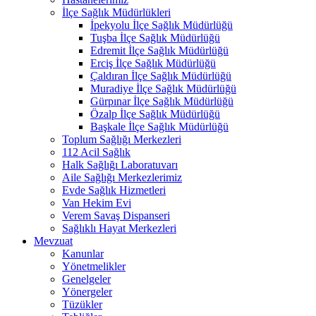
İlçe Sağlık Müdürlükleri
İpekyolu İlçe Sağlık Müdürlüğü
Tuşba İlçe Sağlık Müdürlüğü
Edremit İlçe Sağlık Müdürlüğü
Erciş İlçe Sağlık Müdürlüğü
Çaldıran İlçe Sağlık Müdürlüğü
Muradiye İlçe Sağlık Müdürlüğü
Gürpınar İlçe Sağlık Müdürlüğü
Özalp İlçe Sağlık Müdürlüğü
Başkale İlçe Sağlık Müdürlüğü
Toplum Sağlığı Merkezleri
112 Acil Sağlık
Halk Sağlığı Laboratuvarı
Aile Sağlığı Merkezlerimiz
Evde Sağlık Hizmetleri
Van Hekim Evi
Verem Savaş Dispanseri
Sağlıklı Hayat Merkezleri
Mevzuat
Kanunlar
Yönetmelikler
Genelgeler
Yönergeler
Tüzükler