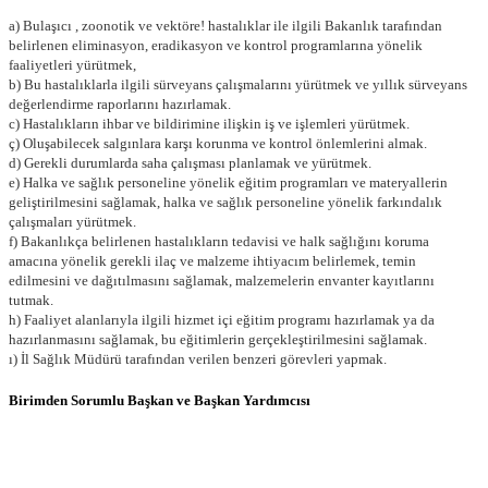
a) Bulaşıcı , zoonotik ve vektöre! hastalıklar ile ilgili Bakanlık tarafından
belirlenen eliminasyon, eradikasyon ve kontrol programlarına yönelik
faaliyetleri yürütmek,
b) Bu hastalıklarla ilgili sürveyans çalışmalarını yürütmek ve yıllık sürveyans
değerlendirme raporlarını hazırlamak.
c) Hastalıkların ihbar ve bildirimine ilişkin iş ve işlemleri yürütmek.
ç) Oluşabilecek salgınlara karşı korunma ve kontrol önlemlerini almak.
d) Gerekli durumlarda saha çalışması planlamak ve yürütmek.
e) Halka ve sağlık personeline yönelik eğitim programları ve materyallerin
geliştirilmesini sağlamak, halka ve sağlık personeline yönelik farkındalık
çalışmaları yürütmek.
f) Bakanlıkça belirlenen hastalıkların tedavisi ve halk sağlığını koruma
amacına yönelik gerekli ilaç ve malzeme ihtiyacım belirlemek, temin
edilmesini ve dağıtılmasını sağlamak, malzemelerin envanter kayıtlarını
tutmak.
h) Faaliyet alanlarıyla ilgili hizmet içi eğitim programı hazırlamak ya da
hazırlanmasını sağlamak, bu eğitimlerin gerçekleştirilmesini sağlamak.
ı) İl Sağlık Müdürü tarafından verilen benzeri görevleri yapmak.
Birimden Sorumlu Başkan ve Başkan Yardımcısı