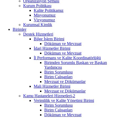
Organizasyon Şeması
Kurum Politikası
Kalite Politikamız
Misyonumuz
Vizyonumuz
Kurumsal Kimlik
Birimler
Destek Hizmetleri
Bilge İşlem Birimi
Döküman ve Mevzuat
İdari Hizmetler Birimi
Döküman ve Mevzuat
İl Performans ve Kalite Koordinatörlüğü
Birimden Sorumlu Başkan ve Başkan
Yardımcısı
Birim Sorumlusu
Birim Çalışanları
Mevzuat ve Dökümanlar
Mali Hizmetler Birimi
Mevzuat ve Dökümanlar
Kamu Hastaneleri Hizmetleri-2
Verimlilik ve Kalite Yönetimi Birimi
Birim Sorumlusu
Birim Çalışanları
Döküman ve Mevzuat