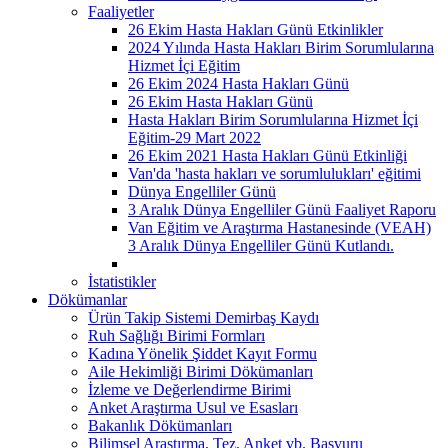
Faaliyetler
26 Ekim Hasta Hakları Günü Etkinlikler
2024 Yılında Hasta Hakları Birim Sorumlularına
Hizmet İçi Eğitim
26 Ekim 2024 Hasta Hakları Günü
26 Ekim Hasta Hakları Günü
Hasta Hakları Birim Sorumlularına Hizmet İçi
Eğitim-29 Mart 2022
26 Ekim 2021 Hasta Hakları Günü Etkinliği
Van'da 'hasta hakları ve sorumlulukları' eğitimi
Dünya Engelliler Günü
3 Aralık Dünya Engelliler Günü Faaliyet Raporu
Van Eğitim ve Araştırma Hastanesinde (VEAH)
3 Aralık Dünya Engelliler Günü Kutlandı.
İstatistikler
Dökümanlar
Ürün Takip Sistemi Demirbaş Kaydı
Ruh Sağlığı Birimi Formları
Kadına Yönelik Şiddet Kayıt Formu
Aile Hekimliği Birimi Dökümanları
İzleme ve Değerlendirme Birimi
Anket Araştırma Usul ve Esasları
Bakanlık Dökümanları
Bilimsel Araştırma, Tez, Anket vb. Başvuru