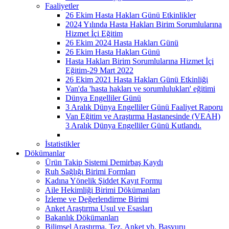
Faaliyetler
26 Ekim Hasta Hakları Günü Etkinlikler
2024 Yılında Hasta Hakları Birim Sorumlularına
Hizmet İçi Eğitim
26 Ekim 2024 Hasta Hakları Günü
26 Ekim Hasta Hakları Günü
Hasta Hakları Birim Sorumlularına Hizmet İçi
Eğitim-29 Mart 2022
26 Ekim 2021 Hasta Hakları Günü Etkinliği
Van'da 'hasta hakları ve sorumlulukları' eğitimi
Dünya Engelliler Günü
3 Aralık Dünya Engelliler Günü Faaliyet Raporu
Van Eğitim ve Araştırma Hastanesinde (VEAH)
3 Aralık Dünya Engelliler Günü Kutlandı.
İstatistikler
Dökümanlar
Ürün Takip Sistemi Demirbaş Kaydı
Ruh Sağlığı Birimi Formları
Kadına Yönelik Şiddet Kayıt Formu
Aile Hekimliği Birimi Dökümanları
İzleme ve Değerlendirme Birimi
Anket Araştırma Usul ve Esasları
Bakanlık Dökümanları
Bilimsel Araştırma, Tez, Anket vb. Başvuru