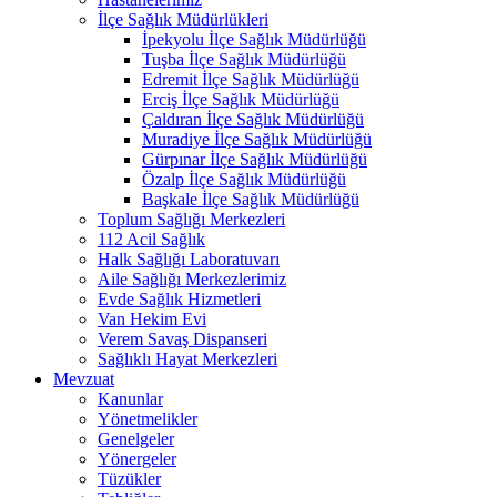
İlçe Sağlık Müdürlükleri
İpekyolu İlçe Sağlık Müdürlüğü
Tuşba İlçe Sağlık Müdürlüğü
Edremit İlçe Sağlık Müdürlüğü
Erciş İlçe Sağlık Müdürlüğü
Çaldıran İlçe Sağlık Müdürlüğü
Muradiye İlçe Sağlık Müdürlüğü
Gürpınar İlçe Sağlık Müdürlüğü
Özalp İlçe Sağlık Müdürlüğü
Başkale İlçe Sağlık Müdürlüğü
Toplum Sağlığı Merkezleri
112 Acil Sağlık
Halk Sağlığı Laboratuvarı
Aile Sağlığı Merkezlerimiz
Evde Sağlık Hizmetleri
Van Hekim Evi
Verem Savaş Dispanseri
Sağlıklı Hayat Merkezleri
Mevzuat
Kanunlar
Yönetmelikler
Genelgeler
Yönergeler
Tüzükler