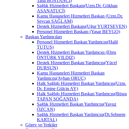
Taha BOSTANCİ)
Sağlık Hizmetleri Başkanı(Uzm.Dr. Gökhan
ASANATUCİ)
Kamu Hastaneleri Hizmetleri Başkan (Uzm.Dr.
Sevcan SAĞLAM)
Destek Hizmetleri Başkanı(Uğur YURTSEVEN)
Personel Hizmetleri Başkanı (Yaşar BEYGO)
Başkan Yardımcıları
Personel Hizmetleri Başkan Yardımcısı(Halil
TUTUŞ)
Destek Hizmetleri Başkan Yardımcısı (Ebru
ÖNTÜRK YILDIZ)
Destek Hizmetleri Başkan Yardımcısı(Yücel
DURSUN)
Kamu Hastaneleri Hizmetleri Başkan
Yardımcısı(Ayhan ORUÇ)
Halk Sağlığı Hizmetleri Başkan Yardımcısı(Uzm.
Dr. Emine Gülçin AY)
Halk Sağlığı Hizmetleri Başkan Yardımcısı(Büşra
TAPAN SOĞANDA)
Sağlık Hizmetleri Başkan Yardımcısı(Yavuz
ÖZCAN)
Sağlık Hizmetleri Başkan Yardımcısı(Dt.Şebnem
KARTAL)
Görev ve Yetkiler