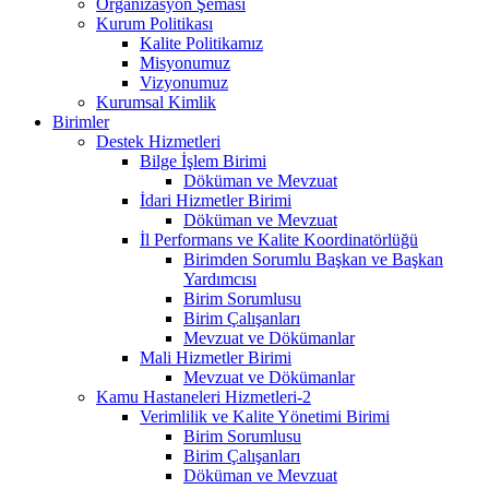
Organizasyon Şeması
Kurum Politikası
Kalite Politikamız
Misyonumuz
Vizyonumuz
Kurumsal Kimlik
Birimler
Destek Hizmetleri
Bilge İşlem Birimi
Döküman ve Mevzuat
İdari Hizmetler Birimi
Döküman ve Mevzuat
İl Performans ve Kalite Koordinatörlüğü
Birimden Sorumlu Başkan ve Başkan
Yardımcısı
Birim Sorumlusu
Birim Çalışanları
Mevzuat ve Dökümanlar
Mali Hizmetler Birimi
Mevzuat ve Dökümanlar
Kamu Hastaneleri Hizmetleri-2
Verimlilik ve Kalite Yönetimi Birimi
Birim Sorumlusu
Birim Çalışanları
Döküman ve Mevzuat