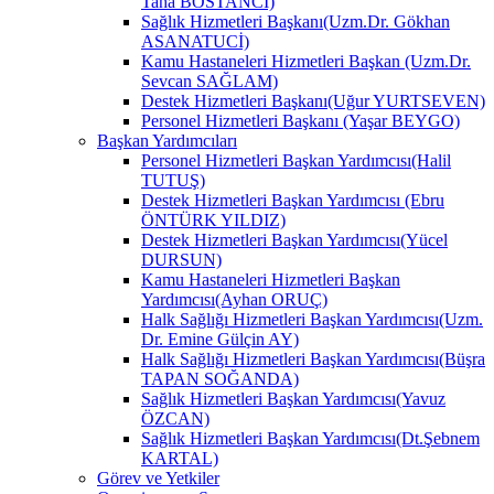
Taha BOSTANCİ)
Sağlık Hizmetleri Başkanı(Uzm.Dr. Gökhan
ASANATUCİ)
Kamu Hastaneleri Hizmetleri Başkan (Uzm.Dr.
Sevcan SAĞLAM)
Destek Hizmetleri Başkanı(Uğur YURTSEVEN)
Personel Hizmetleri Başkanı (Yaşar BEYGO)
Başkan Yardımcıları
Personel Hizmetleri Başkan Yardımcısı(Halil
TUTUŞ)
Destek Hizmetleri Başkan Yardımcısı (Ebru
ÖNTÜRK YILDIZ)
Destek Hizmetleri Başkan Yardımcısı(Yücel
DURSUN)
Kamu Hastaneleri Hizmetleri Başkan
Yardımcısı(Ayhan ORUÇ)
Halk Sağlığı Hizmetleri Başkan Yardımcısı(Uzm.
Dr. Emine Gülçin AY)
Halk Sağlığı Hizmetleri Başkan Yardımcısı(Büşra
TAPAN SOĞANDA)
Sağlık Hizmetleri Başkan Yardımcısı(Yavuz
ÖZCAN)
Sağlık Hizmetleri Başkan Yardımcısı(Dt.Şebnem
KARTAL)
Görev ve Yetkiler