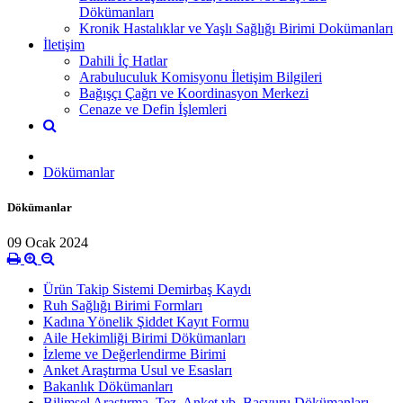
Dökümanları
Kronik Hastalıklar ve Yaşlı Sağlığı Birimi Dokümanları
İletişim
Dahili İç Hatlar
Arabuluculuk Komisyonu İletişim Bilgileri
Bağışçı Çağrı ve Koordinasyon Merkezi
Cenaze ve Defin İşlemleri
Dökümanlar
Dökümanlar
09 Ocak 2024
Ürün Takip Sistemi Demirbaş Kaydı
Ruh Sağlığı Birimi Formları
Kadına Yönelik Şiddet Kayıt Formu
Aile Hekimliği Birimi Dökümanları
İzleme ve Değerlendirme Birimi
Anket Araştırma Usul ve Esasları
Bakanlık Dökümanları
Bilimsel Araştırma, Tez, Anket vb. Başvuru Dökümanları