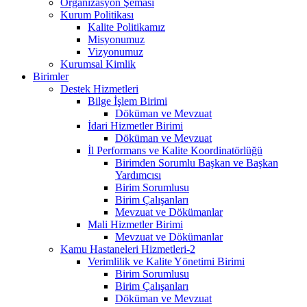
Organizasyon Şeması
Kurum Politikası
Kalite Politikamız
Misyonumuz
Vizyonumuz
Kurumsal Kimlik
Birimler
Destek Hizmetleri
Bilge İşlem Birimi
Döküman ve Mevzuat
İdari Hizmetler Birimi
Döküman ve Mevzuat
İl Performans ve Kalite Koordinatörlüğü
Birimden Sorumlu Başkan ve Başkan
Yardımcısı
Birim Sorumlusu
Birim Çalışanları
Mevzuat ve Dökümanlar
Mali Hizmetler Birimi
Mevzuat ve Dökümanlar
Kamu Hastaneleri Hizmetleri-2
Verimlilik ve Kalite Yönetimi Birimi
Birim Sorumlusu
Birim Çalışanları
Döküman ve Mevzuat