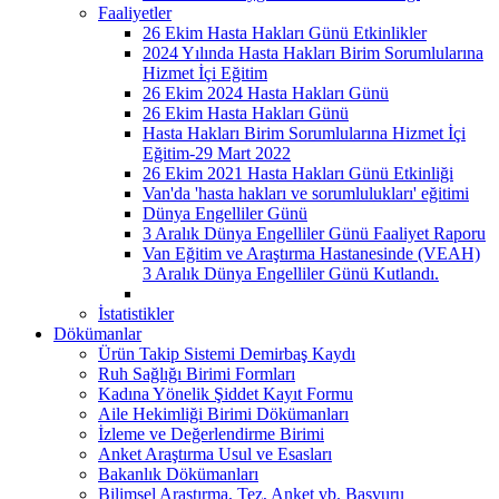
Faaliyetler
26 Ekim Hasta Hakları Günü Etkinlikler
2024 Yılında Hasta Hakları Birim Sorumlularına
Hizmet İçi Eğitim
26 Ekim 2024 Hasta Hakları Günü
26 Ekim Hasta Hakları Günü
Hasta Hakları Birim Sorumlularına Hizmet İçi
Eğitim-29 Mart 2022
26 Ekim 2021 Hasta Hakları Günü Etkinliği
Van'da 'hasta hakları ve sorumlulukları' eğitimi
Dünya Engelliler Günü
3 Aralık Dünya Engelliler Günü Faaliyet Raporu
Van Eğitim ve Araştırma Hastanesinde (VEAH)
3 Aralık Dünya Engelliler Günü Kutlandı.
İstatistikler
Dökümanlar
Ürün Takip Sistemi Demirbaş Kaydı
Ruh Sağlığı Birimi Formları
Kadına Yönelik Şiddet Kayıt Formu
Aile Hekimliği Birimi Dökümanları
İzleme ve Değerlendirme Birimi
Anket Araştırma Usul ve Esasları
Bakanlık Dökümanları
Bilimsel Araştırma, Tez, Anket vb. Başvuru