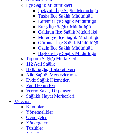
İlçe Sağlık Müdürlükleri
İpekyolu İlçe Sağlık Müdürlüğü
Tuşba İlçe Sağlık Müdürlüğü
Edremit İlçe Sağlık Müdürlüğü
Erciş İlçe Sağlık Müdürlüğü
Çaldıran İlçe Sağlık Müdürlüğü
Muradiye İlçe Sağlık Müdürlüğü
Gürpınar İlçe Sağlık Müdürlüğü
Özalp İlçe Sağlık Müdürlüğü
Başkale İlçe Sağlık Müdürlüğü
Toplum Sağlığı Merkezleri
112 Acil Sağlık
Halk Sağlığı Laboratuvarı
Aile Sağlığı Merkezlerimiz
Evde Sağlık Hizmetleri
Van Hekim Evi
Verem Savaş Dispanseri
Sağlıklı Hayat Merkezleri
Mevzuat
Kanunlar
Yönetmelikler
Genelgeler
Yönergeler
Tüzükler