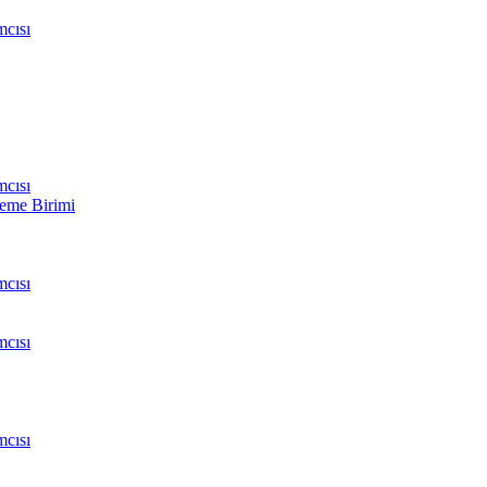
cısı
cısı
leme Birimi
cısı
cısı
cısı