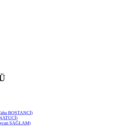
Ü
d Taha BOSTANCİ)
SANATUCİ)
 Sevcan SAĞLAM)