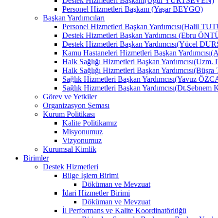
Destek Hizmetleri Başkanı(Uğur YURTSEVEN)
Personel Hizmetleri Başkanı (Yaşar BEYGO)
Başkan Yardımcıları
Personel Hizmetleri Başkan Yardımcısı(Halil TU
Destek Hizmetleri Başkan Yardımcısı (Ebru Ö
Destek Hizmetleri Başkan Yardımcısı(Yücel DU
Kamu Hastaneleri Hizmetleri Başkan Yardımcıs
Halk Sağlığı Hizmetleri Başkan Yardımcısı(Uzm.
Halk Sağlığı Hizmetleri Başkan Yardımcısı(B
Sağlık Hizmetleri Başkan Yardımcısı(Yavuz ÖZ
Sağlık Hizmetleri Başkan Yardımcısı(Dt.Şebne
Görev ve Yetkiler
Organizasyon Şeması
Kurum Politikası
Kalite Politikamız
Misyonumuz
Vizyonumuz
Kurumsal Kimlik
Birimler
Destek Hizmetleri
Bilge İşlem Birimi
Döküman ve Mevzuat
İdari Hizmetler Birimi
Döküman ve Mevzuat
İl Performans ve Kalite Koordinatörlüğü