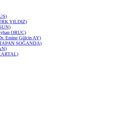
TUŞ)
NTÜRK YILDIZ)
RSUN)
ı(Ayhan ORUÇ)
 Dr. Emine Gülçin AY)
üşra TAPAN SOĞANDA)
CAN)
m KARTAL)