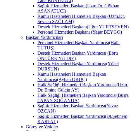
Taha BOSTANCİ)
Sağlık Hizmetleri Başkanı(Uzm.Dr. Gökhan
ASANATUCİ)
Kamu Hastaneleri Hizmetleri Başkan (Uzm.Dr.
Sevcan SAĞLAM)
Destek Hizmetleri Başkanı(Uğur YURTSEVEN)
Personel Hizmetleri Başkanı (Yaşar BEYGO)
Başkan Yardımcıları
Personel Hizmetleri Başkan Yardımcısı(Halil
TUTUŞ)
Destek Hizmetleri Başkan Yardımcısı (Ebru
ÖNTÜRK YILDIZ)
Destek Hizmetleri Başkan Yardımcısı(Yücel
DURSUN)
Kamu Hastaneleri Hizmetleri Başkan
Yardımcısı(Ayhan ORUÇ)
Halk Sağlığı Hizmetleri Başkan Yardımcısı(Uzm.
Dr. Emine Gülçin AY)
Halk Sağlığı Hizmetleri Başkan Yardımcısı(Büşra
TAPAN SOĞANDA)
Sağlık Hizmetleri Başkan Yardımcısı(Yavuz
ÖZCAN)
Sağlık Hizmetleri Başkan Yardımcısı(Dt.Şebnem
KARTAL)
Görev ve Yetkiler