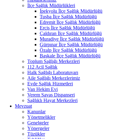
İlçe Sağlık Müdürlükleri
İpekyolu İlçe Sağlık Müdürlüğü
Tuşba İlçe Sağlık Müdürlüğü
Edremit İlçe Sağlık Müdürlüğü
Erciş İlçe Sağlık Müdürlüğü
Çaldıran İlçe Sağlık Müdürlüğü
Muradiye İlçe Sağlık Müdürlüğü
Gürpınar İlçe Sağlık Müdürlüğü
Özalp İlçe Sağlık Müdürlüğü
Başkale İlçe Sağlık Müdürlüğü
Toplum Sağlığı Merkezleri
112 Acil Sağlık
Halk Sağlığı Laboratuvarı
Aile Sağlığı Merkezlerimiz
Evde Sağlık Hizmetleri
Van Hekim Evi
Verem Savaş Dispanseri
Sağlıklı Hayat Merkezleri
Mevzuat
Kanunlar
Yönetmelikler
Genelgeler
Yönergeler
Tüzükler