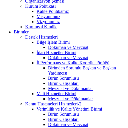
Organizasyon Şeması
Kurum Politikası
Kalite Politikamız
Misyonumuz
Vizyonumuz
Kurumsal Kimlik
Birimler
Destek Hizmetleri
Bilge İşlem Birimi
Döküman ve Mevzuat
İdari Hizmetler Birimi
Döküman ve Mevzuat
İl Performans ve Kalite Koordinatörlüğü
Birimden Sorumlu Başkan ve Başkan
Yardımcısı
Birim Sorumlusu
Birim Çalışanları
Mevzuat ve Dökümanlar
Mali Hizmetler Birimi
Mevzuat ve Dökümanlar
Kamu Hastaneleri Hizmetleri-2
Verimlilik ve Kalite Yönetimi Birimi
Birim Sorumlusu
Birim Çalışanları
Döküman ve Mevzuat