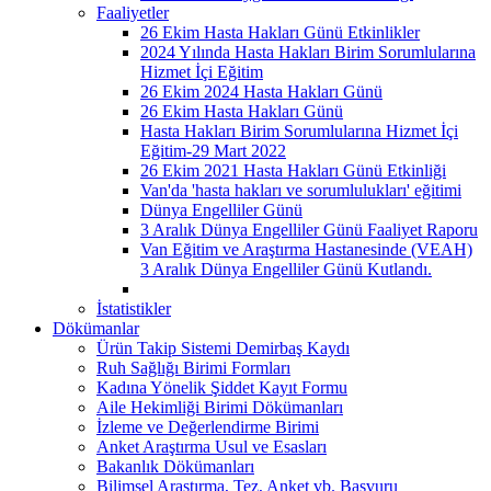
Faaliyetler
26 Ekim Hasta Hakları Günü Etkinlikler
2024 Yılında Hasta Hakları Birim Sorumlularına
Hizmet İçi Eğitim
26 Ekim 2024 Hasta Hakları Günü
26 Ekim Hasta Hakları Günü
Hasta Hakları Birim Sorumlularına Hizmet İçi
Eğitim-29 Mart 2022
26 Ekim 2021 Hasta Hakları Günü Etkinliği
Van'da 'hasta hakları ve sorumlulukları' eğitimi
Dünya Engelliler Günü
3 Aralık Dünya Engelliler Günü Faaliyet Raporu
Van Eğitim ve Araştırma Hastanesinde (VEAH)
3 Aralık Dünya Engelliler Günü Kutlandı.
İstatistikler
Dökümanlar
Ürün Takip Sistemi Demirbaş Kaydı
Ruh Sağlığı Birimi Formları
Kadına Yönelik Şiddet Kayıt Formu
Aile Hekimliği Birimi Dökümanları
İzleme ve Değerlendirme Birimi
Anket Araştırma Usul ve Esasları
Bakanlık Dökümanları
Bilimsel Araştırma, Tez, Anket vb. Başvuru