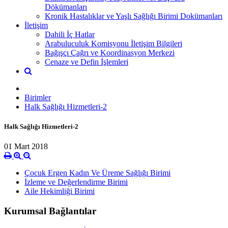
Dökümanları
Kronik Hastalıklar ve Yaşlı Sağlığı Birimi Dokümanları
İletişim
Dahili İç Hatlar
Arabuluculuk Komisyonu İletişim Bilgileri
Bağışçı Çağrı ve Koordinasyon Merkezi
Cenaze ve Defin İşlemleri
Birimler
Halk Sağlığı Hizmetleri-2
Halk Sağlığı Hizmetleri-2
01 Mart 2018
Çocuk Ergen Kadın Ve Üreme Sağlığı Birimi
İzleme ve Değerlendirme Birimi
Aile Hekimliği Birimi
Kurumsal Bağlantılar