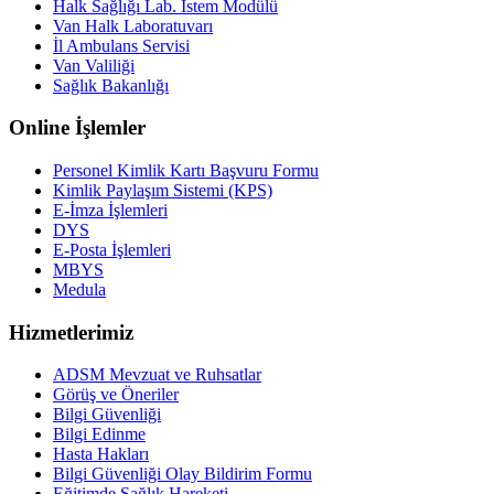
Halk Sağlığı Lab. İstem Modülü
Van Halk Laboratuvarı
İl Ambulans Servisi
Van Valiliği
Sağlık Bakanlığı
Online İşlemler
Personel Kimlik Kartı Başvuru Formu
Kimlik Paylaşım Sistemi (KPS)
E-İmza İşlemleri
DYS
E-Posta İşlemleri
MBYS
Medula
Hizmetlerimiz
ADSM Mevzuat ve Ruhsatlar
Görüş ve Öneriler
Bilgi Güvenliği
Bilgi Edinme
Hasta Hakları
Bilgi Güvenliği Olay Bildirim Formu
Eğitimde Sağlık Hareketi