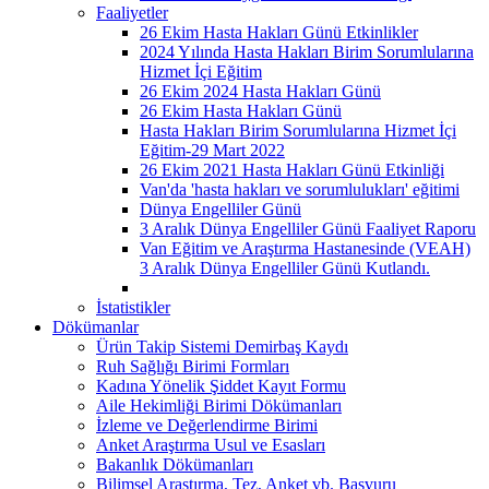
Faaliyetler
26 Ekim Hasta Hakları Günü Etkinlikler
2024 Yılında Hasta Hakları Birim Sorumlularına
Hizmet İçi Eğitim
26 Ekim 2024 Hasta Hakları Günü
26 Ekim Hasta Hakları Günü
Hasta Hakları Birim Sorumlularına Hizmet İçi
Eğitim-29 Mart 2022
26 Ekim 2021 Hasta Hakları Günü Etkinliği
Van'da 'hasta hakları ve sorumlulukları' eğitimi
Dünya Engelliler Günü
3 Aralık Dünya Engelliler Günü Faaliyet Raporu
Van Eğitim ve Araştırma Hastanesinde (VEAH)
3 Aralık Dünya Engelliler Günü Kutlandı.
İstatistikler
Dökümanlar
Ürün Takip Sistemi Demirbaş Kaydı
Ruh Sağlığı Birimi Formları
Kadına Yönelik Şiddet Kayıt Formu
Aile Hekimliği Birimi Dökümanları
İzleme ve Değerlendirme Birimi
Anket Araştırma Usul ve Esasları
Bakanlık Dökümanları
Bilimsel Araştırma, Tez, Anket vb. Başvuru