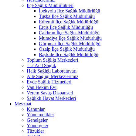
İlçe Sağlık Müdürlükleri
İpekyolu İlçe Sağlık Müdürlüğü
Tuşba İlçe Sağlık Müdürlüğü
Edremit İlçe Sağlık Müdürlüğü
Erciş İlçe Sağlık Müdürlüğü
Çaldıran İlçe Sağlık Müdürlüğü
Muradiye İlçe Sağlık Müdürlüğü
Gürpınar İlçe Sağlık Müdürlüğü
Özalp İlçe Sağlık Müdürlüğü
Başkale İlçe Sağlık Müdürlüğü
Toplum Sağlığı Merkezleri
112 Acil Sağlık
Halk Sağlığı Laboratuvarı
Aile Sağlığı Merkezlerimiz
Evde Sağlık Hizmetleri
Van Hekim Evi
Verem Savaş Dispanseri
Sağlıklı Hayat Merkezleri
Mevzuat
Kanunlar
Yönetmelikler
Genelgeler
Yönergeler
Tüzükler