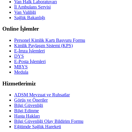
Van Halk Laboratuvarı
İl Ambulans Servisi
Van Valiliği
Sağlık Bakanlığı
Online İşlemler
Personel Kimlik Kartı Başvuru Formu
Kimlik Paylaşım Sistemi (KPS)
E-İmza İşlemleri
DYS
E-Posta İşlemleri
MBYS
Medula
Hizmetlerimiz
ADSM Mevzuat ve Ruhsatlar
Görüş ve Öneriler
Bilgi Güvenliği
Bilgi Edinme
Hasta Hakları
Bilgi Güvenliği Olay Bildirim Formu
Eğitimde Sağlık Hareketi