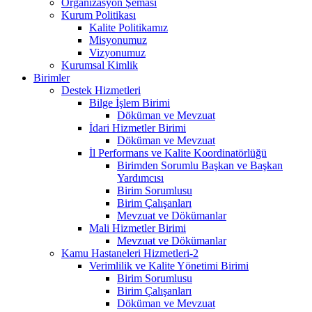
Organizasyon Şeması
Kurum Politikası
Kalite Politikamız
Misyonumuz
Vizyonumuz
Kurumsal Kimlik
Birimler
Destek Hizmetleri
Bilge İşlem Birimi
Döküman ve Mevzuat
İdari Hizmetler Birimi
Döküman ve Mevzuat
İl Performans ve Kalite Koordinatörlüğü
Birimden Sorumlu Başkan ve Başkan
Yardımcısı
Birim Sorumlusu
Birim Çalışanları
Mevzuat ve Dökümanlar
Mali Hizmetler Birimi
Mevzuat ve Dökümanlar
Kamu Hastaneleri Hizmetleri-2
Verimlilik ve Kalite Yönetimi Birimi
Birim Sorumlusu
Birim Çalışanları
Döküman ve Mevzuat