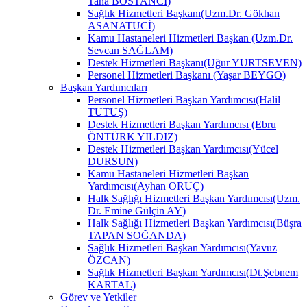
Taha BOSTANCİ)
Sağlık Hizmetleri Başkanı(Uzm.Dr. Gökhan
ASANATUCİ)
Kamu Hastaneleri Hizmetleri Başkan (Uzm.Dr.
Sevcan SAĞLAM)
Destek Hizmetleri Başkanı(Uğur YURTSEVEN)
Personel Hizmetleri Başkanı (Yaşar BEYGO)
Başkan Yardımcıları
Personel Hizmetleri Başkan Yardımcısı(Halil
TUTUŞ)
Destek Hizmetleri Başkan Yardımcısı (Ebru
ÖNTÜRK YILDIZ)
Destek Hizmetleri Başkan Yardımcısı(Yücel
DURSUN)
Kamu Hastaneleri Hizmetleri Başkan
Yardımcısı(Ayhan ORUÇ)
Halk Sağlığı Hizmetleri Başkan Yardımcısı(Uzm.
Dr. Emine Gülçin AY)
Halk Sağlığı Hizmetleri Başkan Yardımcısı(Büşra
TAPAN SOĞANDA)
Sağlık Hizmetleri Başkan Yardımcısı(Yavuz
ÖZCAN)
Sağlık Hizmetleri Başkan Yardımcısı(Dt.Şebnem
KARTAL)
Görev ve Yetkiler