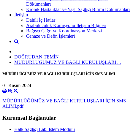
Dökümanları
Kronik Hastalıklar ve Yaşlı Sağlığı Birimi Dokümanları
İletişim
Dahili İç Hatlar
Arabuluculuk Komisyonu İletişim Bilgileri
Bağışçı Çağrı ve Koordinasyon Merkezi
Cenaze ve Defin İşlemleri
DOĞRUDAN TEMİN
MÜDÜRLÜĞÜMÜZ VE BAĞLI KURULUŞLARI ...
MÜDÜRLÜĞÜMÜZ VE BAĞLI KURULUŞLARI İÇİN SMS ALIMI
01 Kasım 2024
MÜDÜRLÜĞÜMÜZ VE BAĞLI KURULUŞLARI İÇİN SMS
ALIMI.pdf
Kurumsal Bağlantılar
Halk Sağlığı Lab. İstem Modülü