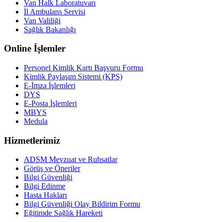
Van Halk Laboratuvarı
İl Ambulans Servisi
Van Valiliği
Sağlık Bakanlığı
Online İşlemler
Personel Kimlik Kartı Başvuru Formu
Kimlik Paylaşım Sistemi (KPS)
E-İmza İşlemleri
DYS
E-Posta İşlemleri
MBYS
Medula
Hizmetlerimiz
ADSM Mevzuat ve Ruhsatlar
Görüş ve Öneriler
Bilgi Güvenliği
Bilgi Edinme
Hasta Hakları
Bilgi Güvenliği Olay Bildirim Formu
Eğitimde Sağlık Hareketi