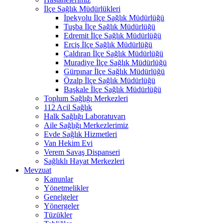
İlçe Sağlık Müdürlükleri
İpekyolu İlçe Sağlık Müdürlüğü
Tuşba İlçe Sağlık Müdürlüğü
Edremit İlçe Sağlık Müdürlüğü
Erciş İlçe Sağlık Müdürlüğü
Çaldıran İlçe Sağlık Müdürlüğü
Muradiye İlçe Sağlık Müdürlüğü
Gürpınar İlçe Sağlık Müdürlüğü
Özalp İlçe Sağlık Müdürlüğü
Başkale İlçe Sağlık Müdürlüğü
Toplum Sağlığı Merkezleri
112 Acil Sağlık
Halk Sağlığı Laboratuvarı
Aile Sağlığı Merkezlerimiz
Evde Sağlık Hizmetleri
Van Hekim Evi
Verem Savaş Dispanseri
Sağlıklı Hayat Merkezleri
Mevzuat
Kanunlar
Yönetmelikler
Genelgeler
Yönergeler
Tüzükler