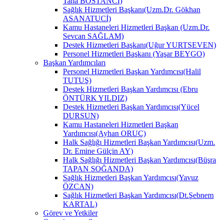
Taha BOSTANCİ)
Sağlık Hizmetleri Başkanı(Uzm.Dr. Gökhan
ASANATUCİ)
Kamu Hastaneleri Hizmetleri Başkan (Uzm.Dr.
Sevcan SAĞLAM)
Destek Hizmetleri Başkanı(Uğur YURTSEVEN)
Personel Hizmetleri Başkanı (Yaşar BEYGO)
Başkan Yardımcıları
Personel Hizmetleri Başkan Yardımcısı(Halil
TUTUŞ)
Destek Hizmetleri Başkan Yardımcısı (Ebru
ÖNTÜRK YILDIZ)
Destek Hizmetleri Başkan Yardımcısı(Yücel
DURSUN)
Kamu Hastaneleri Hizmetleri Başkan
Yardımcısı(Ayhan ORUÇ)
Halk Sağlığı Hizmetleri Başkan Yardımcısı(Uzm.
Dr. Emine Gülçin AY)
Halk Sağlığı Hizmetleri Başkan Yardımcısı(Büşra
TAPAN SOĞANDA)
Sağlık Hizmetleri Başkan Yardımcısı(Yavuz
ÖZCAN)
Sağlık Hizmetleri Başkan Yardımcısı(Dt.Şebnem
KARTAL)
Görev ve Yetkiler