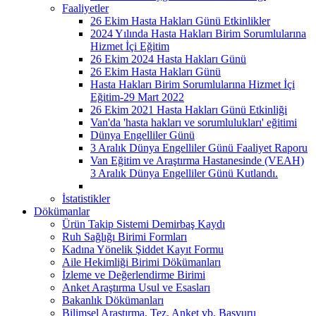
Faaliyetler
26 Ekim Hasta Hakları Günü Etkinlikler
2024 Yılında Hasta Hakları Birim Sorumlularına
Hizmet İçi Eğitim
26 Ekim 2024 Hasta Hakları Günü
26 Ekim Hasta Hakları Günü
Hasta Hakları Birim Sorumlularına Hizmet İçi
Eğitim-29 Mart 2022
26 Ekim 2021 Hasta Hakları Günü Etkinliği
Van'da 'hasta hakları ve sorumlulukları' eğitimi
Dünya Engelliler Günü
3 Aralık Dünya Engelliler Günü Faaliyet Raporu
Van Eğitim ve Araştırma Hastanesinde (VEAH)
3 Aralık Dünya Engelliler Günü Kutlandı.
İstatistikler
Dökümanlar
Ürün Takip Sistemi Demirbaş Kaydı
Ruh Sağlığı Birimi Formları
Kadına Yönelik Şiddet Kayıt Formu
Aile Hekimliği Birimi Dökümanları
İzleme ve Değerlendirme Birimi
Anket Araştırma Usul ve Esasları
Bakanlık Dökümanları
Bilimsel Araştırma, Tez, Anket vb. Başvuru