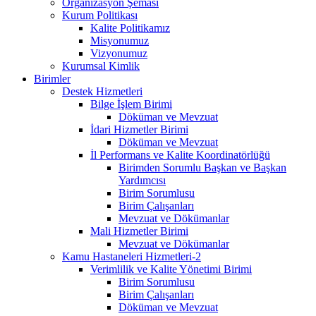
Organizasyon Şeması
Kurum Politikası
Kalite Politikamız
Misyonumuz
Vizyonumuz
Kurumsal Kimlik
Birimler
Destek Hizmetleri
Bilge İşlem Birimi
Döküman ve Mevzuat
İdari Hizmetler Birimi
Döküman ve Mevzuat
İl Performans ve Kalite Koordinatörlüğü
Birimden Sorumlu Başkan ve Başkan
Yardımcısı
Birim Sorumlusu
Birim Çalışanları
Mevzuat ve Dökümanlar
Mali Hizmetler Birimi
Mevzuat ve Dökümanlar
Kamu Hastaneleri Hizmetleri-2
Verimlilik ve Kalite Yönetimi Birimi
Birim Sorumlusu
Birim Çalışanları
Döküman ve Mevzuat