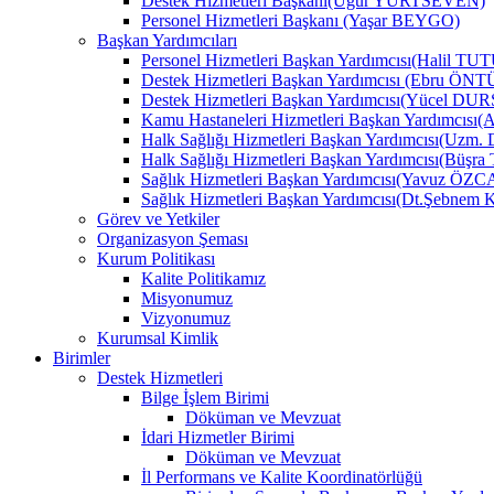
Destek Hizmetleri Başkanı(Uğur YURTSEVEN)
Personel Hizmetleri Başkanı (Yaşar BEYGO)
Başkan Yardımcıları
Personel Hizmetleri Başkan Yardımcısı(Halil TU
Destek Hizmetleri Başkan Yardımcısı (Ebru Ö
Destek Hizmetleri Başkan Yardımcısı(Yücel DU
Kamu Hastaneleri Hizmetleri Başkan Yardımcıs
Halk Sağlığı Hizmetleri Başkan Yardımcısı(Uzm.
Halk Sağlığı Hizmetleri Başkan Yardımcısı(B
Sağlık Hizmetleri Başkan Yardımcısı(Yavuz ÖZ
Sağlık Hizmetleri Başkan Yardımcısı(Dt.Şebne
Görev ve Yetkiler
Organizasyon Şeması
Kurum Politikası
Kalite Politikamız
Misyonumuz
Vizyonumuz
Kurumsal Kimlik
Birimler
Destek Hizmetleri
Bilge İşlem Birimi
Döküman ve Mevzuat
İdari Hizmetler Birimi
Döküman ve Mevzuat
İl Performans ve Kalite Koordinatörlüğü