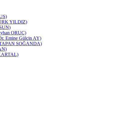
TUŞ)
NTÜRK YILDIZ)
RSUN)
ı(Ayhan ORUÇ)
 Dr. Emine Gülçin AY)
üşra TAPAN SOĞANDA)
CAN)
m KARTAL)