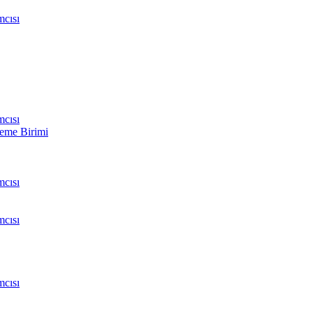
cısı
cısı
leme Birimi
cısı
cısı
cısı