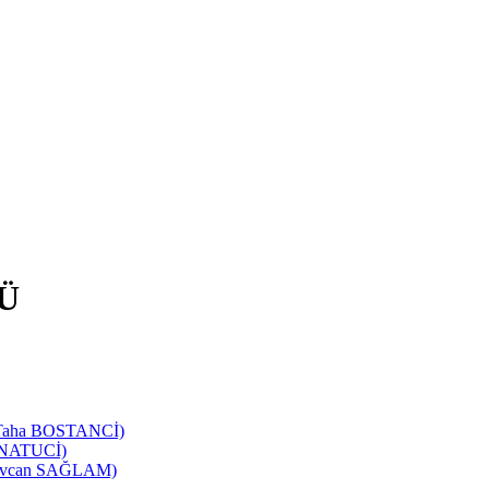
Ü
d Taha BOSTANCİ)
SANATUCİ)
 Sevcan SAĞLAM)