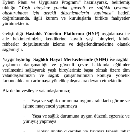
Eylem Planı ve Uygulama Programı” hazırlayarak, belirlemiş
olduğu “
Yaşlı bireylere yönelik güvenli ve sağlıklı çevrenin
oluşturulması için gerekli düzenlemelerin yapılması
” hedefi
doğrultusunda, ilgili kurum ve kuruluşlarla birlikte faaliyetler
yürütmektedir.
Geliştirdiği
Hastalık Yönetim Platformu (HYP)
uygulaması ile
aile hekimlerimizin, kendilerine kayıtlı yaşlı bireyleri, klinik
rehberler doğrultusunda izleme ve değerlendirmelerine olanak
sağlamıştır.
Yaygınlaştırdığı
Sağlıklı Hayat Merkezlerinde (SHM) ise
sağlıklı
yaşlanma danışmanlığı ve güvenli çevre hakkında eğitimler
verilmesini sağlayarak yaşlı bireylerimiz başta olmak üzere tüm
vatandaşlarımızın ve sağlık çalışanlarımızın konuya yönelik
farkındalıklarını artırmaya yönelik çalışmalara devam etmektedir.
Biz de bu vesileyle vatandaşlarımızı;
·
Yaşa ve sağlık durumuna uygun aralıklarla
görme ve
işitme muayenesi yaptırmaya
·
Yaşa ve sağlık durumuna uygun düzenli egzersiz ve
yürüyüş yapmaya
·
Kolay giyilip çıkartılan ve kaymaz tabanlı rahat