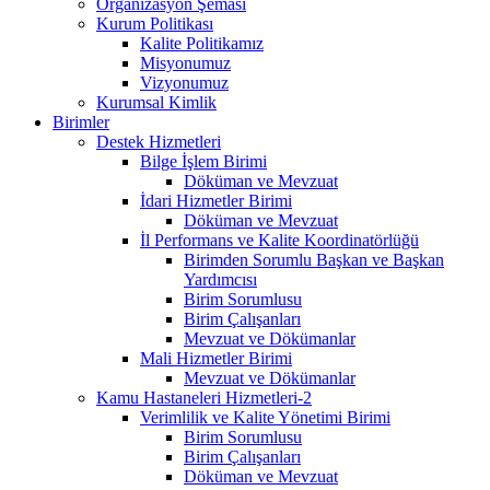
Organizasyon Şeması
Kurum Politikası
Kalite Politikamız
Misyonumuz
Vizyonumuz
Kurumsal Kimlik
Birimler
Destek Hizmetleri
Bilge İşlem Birimi
Döküman ve Mevzuat
İdari Hizmetler Birimi
Döküman ve Mevzuat
İl Performans ve Kalite Koordinatörlüğü
Birimden Sorumlu Başkan ve Başkan
Yardımcısı
Birim Sorumlusu
Birim Çalışanları
Mevzuat ve Dökümanlar
Mali Hizmetler Birimi
Mevzuat ve Dökümanlar
Kamu Hastaneleri Hizmetleri-2
Verimlilik ve Kalite Yönetimi Birimi
Birim Sorumlusu
Birim Çalışanları
Döküman ve Mevzuat