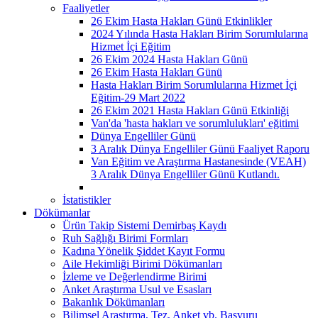
Faaliyetler
26 Ekim Hasta Hakları Günü Etkinlikler
2024 Yılında Hasta Hakları Birim Sorumlularına
Hizmet İçi Eğitim
26 Ekim 2024 Hasta Hakları Günü
26 Ekim Hasta Hakları Günü
Hasta Hakları Birim Sorumlularına Hizmet İçi
Eğitim-29 Mart 2022
26 Ekim 2021 Hasta Hakları Günü Etkinliği
Van'da 'hasta hakları ve sorumlulukları' eğitimi
Dünya Engelliler Günü
3 Aralık Dünya Engelliler Günü Faaliyet Raporu
Van Eğitim ve Araştırma Hastanesinde (VEAH)
3 Aralık Dünya Engelliler Günü Kutlandı.
İstatistikler
Dökümanlar
Ürün Takip Sistemi Demirbaş Kaydı
Ruh Sağlığı Birimi Formları
Kadına Yönelik Şiddet Kayıt Formu
Aile Hekimliği Birimi Dökümanları
İzleme ve Değerlendirme Birimi
Anket Araştırma Usul ve Esasları
Bakanlık Dökümanları
Bilimsel Araştırma, Tez, Anket vb. Başvuru