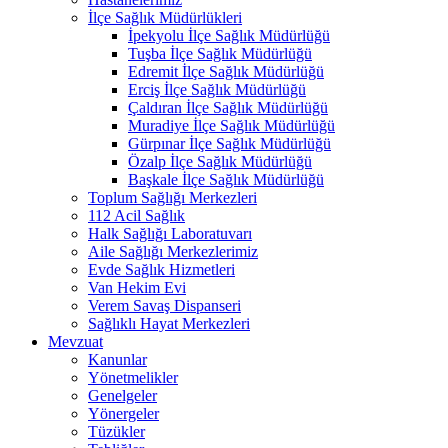
İlçe Sağlık Müdürlükleri
İpekyolu İlçe Sağlık Müdürlüğü
Tuşba İlçe Sağlık Müdürlüğü
Edremit İlçe Sağlık Müdürlüğü
Erciş İlçe Sağlık Müdürlüğü
Çaldıran İlçe Sağlık Müdürlüğü
Muradiye İlçe Sağlık Müdürlüğü
Gürpınar İlçe Sağlık Müdürlüğü
Özalp İlçe Sağlık Müdürlüğü
Başkale İlçe Sağlık Müdürlüğü
Toplum Sağlığı Merkezleri
112 Acil Sağlık
Halk Sağlığı Laboratuvarı
Aile Sağlığı Merkezlerimiz
Evde Sağlık Hizmetleri
Van Hekim Evi
Verem Savaş Dispanseri
Sağlıklı Hayat Merkezleri
Mevzuat
Kanunlar
Yönetmelikler
Genelgeler
Yönergeler
Tüzükler