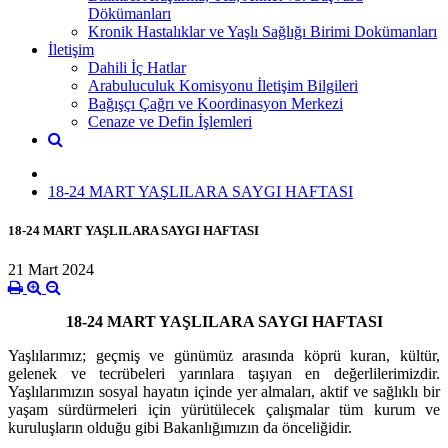
Dökümanları
Kronik Hastalıklar ve Yaşlı Sağlığı Birimi Dokümanları
İletişim
Dahili İç Hatlar
Arabuluculuk Komisyonu İletişim Bilgileri
Bağışçı Çağrı ve Koordinasyon Merkezi
Cenaze ve Defin İşlemleri
18-24 MART YAŞLILARA SAYGI HAFTASI
18-24 MART YAŞLILARA SAYGI HAFTASI
21 Mart 2024
18-24 MART YAŞLILARA SAYGI HAFTASI
Yaşlılarımız; geçmiş ve günümüz arasında köprü kuran, kültür,
gelenek ve tecrübeleri yarınlara taşıyan en değerlilerimizdir.
Yaşlılarımızın sosyal hayatın içinde yer almaları, aktif ve sağlıklı bir
yaşam sürdürmeleri için yürütülecek çalışmalar tüm kurum ve
kuruluşların olduğu gibi Bakanlığımızın da önceliğidir.