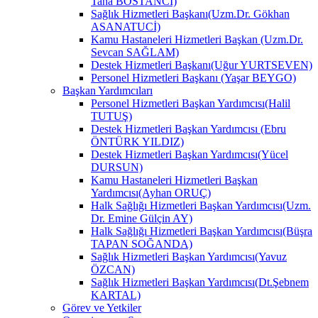
Taha BOSTANCİ)
Sağlık Hizmetleri Başkanı(Uzm.Dr. Gökhan
ASANATUCİ)
Kamu Hastaneleri Hizmetleri Başkan (Uzm.Dr.
Sevcan SAĞLAM)
Destek Hizmetleri Başkanı(Uğur YURTSEVEN)
Personel Hizmetleri Başkanı (Yaşar BEYGO)
Başkan Yardımcıları
Personel Hizmetleri Başkan Yardımcısı(Halil
TUTUŞ)
Destek Hizmetleri Başkan Yardımcısı (Ebru
ÖNTÜRK YILDIZ)
Destek Hizmetleri Başkan Yardımcısı(Yücel
DURSUN)
Kamu Hastaneleri Hizmetleri Başkan
Yardımcısı(Ayhan ORUÇ)
Halk Sağlığı Hizmetleri Başkan Yardımcısı(Uzm.
Dr. Emine Gülçin AY)
Halk Sağlığı Hizmetleri Başkan Yardımcısı(Büşra
TAPAN SOĞANDA)
Sağlık Hizmetleri Başkan Yardımcısı(Yavuz
ÖZCAN)
Sağlık Hizmetleri Başkan Yardımcısı(Dt.Şebnem
KARTAL)
Görev ve Yetkiler