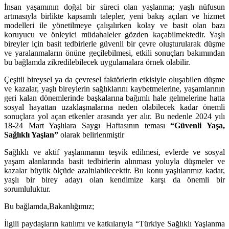
İnsan yaşamının doğal bir süreci olan yaşlanma; yaşlı nüfusun
artmasıyla birlikte kapsamlı talepler, yeni bakış açıları ve hizmet
modelleri ile yönetilmeye çalışılırken kolay ve basit olan bazı
koruyucu ve önleyici müdahaleler gözden kaçabilmektedir. Yaşlı
bireyler için basit tedbirlerle güvenli bir çevre oluşturularak düşme
ve yaralanmaların önüne geçilebilmesi, etkili sonuçları bakımından
bu bağlamda zikredilebilecek uygulamalara örnek olabilir.
Çeşitli bireysel ya da çevresel faktörlerin etkisiyle oluşabilen düşme
ve kazalar, yaşlı bireylerin sağlıklarını kaybetmelerine, yaşamlarının
geri kalan dönemlerinde başkalarına bağımlı hale gelmelerine hatta
sosyal hayattan uzaklaşmalarına neden olabilecek kadar önemli
sonuçlara yol açan etkenler arasında yer alır. Bu nedenle 2024 yılı
18-24 Mart Yaşlılara Saygı Haftasının teması
“Güvenli Yaşa,
Sağlıklı Yaşlan”
olarak belirlenmiştir
Sağlıklı ve aktif yaşlanmanın teşvik edilmesi, evlerde ve sosyal
yaşam alanlarında basit tedbirlerin alınması yoluyla düşmeler ve
kazalar büyük ölçüde azaltılabilecektir. Bu konu yaşlılarımız kadar,
yaşlı bir birey adayı olan kendimize karşı da önemli bir
sorumluluktur.
Bu bağlamda,
Bakanlığımız;
İlgili paydaşların katılımı ve katkılarıyla “Türkiye Sağlıklı Yaşlanma