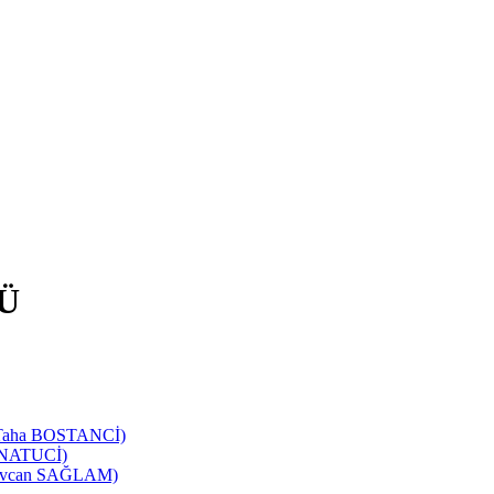
Ü
d Taha BOSTANCİ)
SANATUCİ)
 Sevcan SAĞLAM)