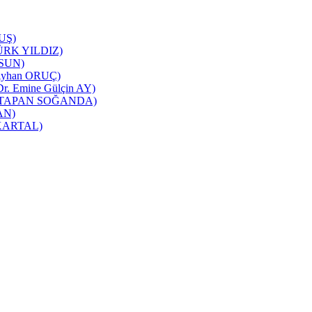
TUŞ)
NTÜRK YILDIZ)
RSUN)
ı(Ayhan ORUÇ)
 Dr. Emine Gülçin AY)
üşra TAPAN SOĞANDA)
CAN)
m KARTAL)