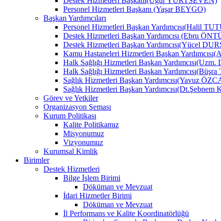
Destek Hizmetleri Başkanı(Uğur YURTSEVEN)
Personel Hizmetleri Başkanı (Yaşar BEYGO)
Başkan Yardımcıları
Personel Hizmetleri Başkan Yardımcısı(Halil TU
Destek Hizmetleri Başkan Yardımcısı (Ebru Ö
Destek Hizmetleri Başkan Yardımcısı(Yücel DU
Kamu Hastaneleri Hizmetleri Başkan Yardımcıs
Halk Sağlığı Hizmetleri Başkan Yardımcısı(Uzm.
Halk Sağlığı Hizmetleri Başkan Yardımcısı(B
Sağlık Hizmetleri Başkan Yardımcısı(Yavuz ÖZ
Sağlık Hizmetleri Başkan Yardımcısı(Dt.Şebne
Görev ve Yetkiler
Organizasyon Şeması
Kurum Politikası
Kalite Politikamız
Misyonumuz
Vizyonumuz
Kurumsal Kimlik
Birimler
Destek Hizmetleri
Bilge İşlem Birimi
Döküman ve Mevzuat
İdari Hizmetler Birimi
Döküman ve Mevzuat
İl Performans ve Kalite Koordinatörlüğü