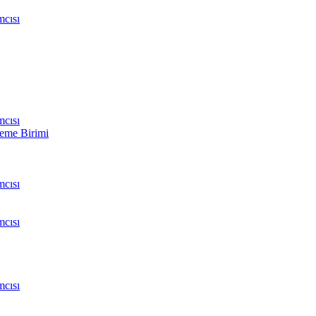
cısı
cısı
leme Birimi
cısı
cısı
cısı