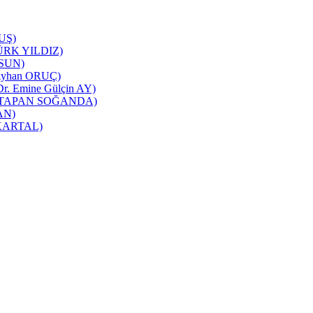
TUŞ)
NTÜRK YILDIZ)
RSUN)
ı(Ayhan ORUÇ)
 Dr. Emine Gülçin AY)
üşra TAPAN SOĞANDA)
CAN)
m KARTAL)