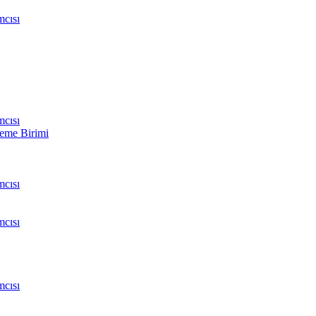
cısı
cısı
leme Birimi
cısı
cısı
cısı