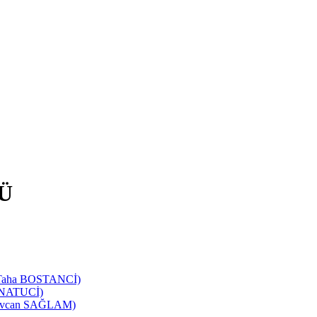
Ü
d Taha BOSTANCİ)
SANATUCİ)
 Sevcan SAĞLAM)