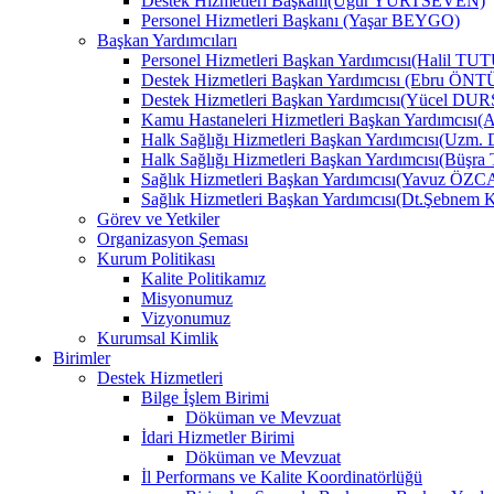
Destek Hizmetleri Başkanı(Uğur YURTSEVEN)
Personel Hizmetleri Başkanı (Yaşar BEYGO)
Başkan Yardımcıları
Personel Hizmetleri Başkan Yardımcısı(Halil TU
Destek Hizmetleri Başkan Yardımcısı (Ebru Ö
Destek Hizmetleri Başkan Yardımcısı(Yücel DU
Kamu Hastaneleri Hizmetleri Başkan Yardımcıs
Halk Sağlığı Hizmetleri Başkan Yardımcısı(Uzm.
Halk Sağlığı Hizmetleri Başkan Yardımcısı(B
Sağlık Hizmetleri Başkan Yardımcısı(Yavuz ÖZ
Sağlık Hizmetleri Başkan Yardımcısı(Dt.Şebne
Görev ve Yetkiler
Organizasyon Şeması
Kurum Politikası
Kalite Politikamız
Misyonumuz
Vizyonumuz
Kurumsal Kimlik
Birimler
Destek Hizmetleri
Bilge İşlem Birimi
Döküman ve Mevzuat
İdari Hizmetler Birimi
Döküman ve Mevzuat
İl Performans ve Kalite Koordinatörlüğü