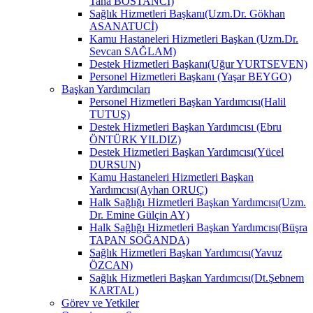
Taha BOSTANCİ)
Sağlık Hizmetleri Başkanı(Uzm.Dr. Gökhan
ASANATUCİ)
Kamu Hastaneleri Hizmetleri Başkan (Uzm.Dr.
Sevcan SAĞLAM)
Destek Hizmetleri Başkanı(Uğur YURTSEVEN)
Personel Hizmetleri Başkanı (Yaşar BEYGO)
Başkan Yardımcıları
Personel Hizmetleri Başkan Yardımcısı(Halil
TUTUŞ)
Destek Hizmetleri Başkan Yardımcısı (Ebru
ÖNTÜRK YILDIZ)
Destek Hizmetleri Başkan Yardımcısı(Yücel
DURSUN)
Kamu Hastaneleri Hizmetleri Başkan
Yardımcısı(Ayhan ORUÇ)
Halk Sağlığı Hizmetleri Başkan Yardımcısı(Uzm.
Dr. Emine Gülçin AY)
Halk Sağlığı Hizmetleri Başkan Yardımcısı(Büşra
TAPAN SOĞANDA)
Sağlık Hizmetleri Başkan Yardımcısı(Yavuz
ÖZCAN)
Sağlık Hizmetleri Başkan Yardımcısı(Dt.Şebnem
KARTAL)
Görev ve Yetkiler