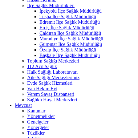
İlçe Sağlık Müdürlükleri
İpekyolu İlçe Sağlık Müdürlüğü
Tuşba İlçe Sağlık Müdürlüğü
Edremit İlçe Sağlık Müdürlüğü
Erciş İlçe Sağlık Müdürlüğü
Çaldıran İlçe Sağlık Müdürlüğü
Muradiye İlçe Sağlık Müdürlüğü
Gürpınar İlçe Sağlık Müdürlüğü
Özalp İlçe Sağlık Müdürlüğü
Başkale İlçe Sağlık Müdürlüğü
Toplum Sağlığı Merkezleri
112 Acil Sağlık
Halk Sağlığı Laboratuvarı
Aile Sağlığı Merkezlerimiz
Evde Sağlık Hizmetleri
Van Hekim Evi
Verem Savaş Dispanseri
Sağlıklı Hayat Merkezleri
Mevzuat
Kanunlar
Yönetmelikler
Genelgeler
Yönergeler
Tüzükler