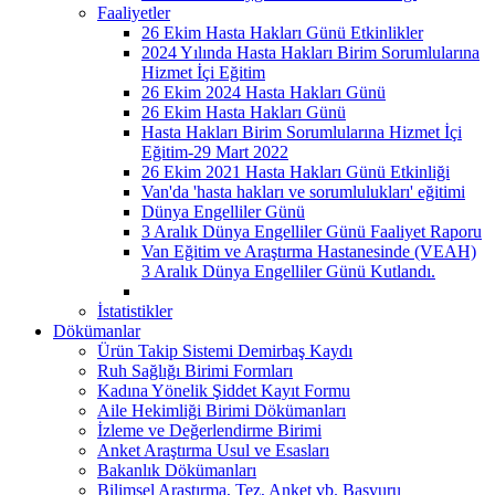
Faaliyetler
26 Ekim Hasta Hakları Günü Etkinlikler
2024 Yılında Hasta Hakları Birim Sorumlularına
Hizmet İçi Eğitim
26 Ekim 2024 Hasta Hakları Günü
26 Ekim Hasta Hakları Günü
Hasta Hakları Birim Sorumlularına Hizmet İçi
Eğitim-29 Mart 2022
26 Ekim 2021 Hasta Hakları Günü Etkinliği
Van'da 'hasta hakları ve sorumlulukları' eğitimi
Dünya Engelliler Günü
3 Aralık Dünya Engelliler Günü Faaliyet Raporu
Van Eğitim ve Araştırma Hastanesinde (VEAH)
3 Aralık Dünya Engelliler Günü Kutlandı.
İstatistikler
Dökümanlar
Ürün Takip Sistemi Demirbaş Kaydı
Ruh Sağlığı Birimi Formları
Kadına Yönelik Şiddet Kayıt Formu
Aile Hekimliği Birimi Dökümanları
İzleme ve Değerlendirme Birimi
Anket Araştırma Usul ve Esasları
Bakanlık Dökümanları
Bilimsel Araştırma, Tez, Anket vb. Başvuru