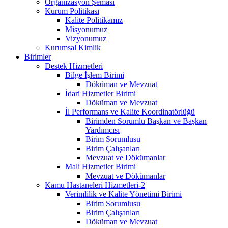
Organizasyon Şeması
Kurum Politikası
Kalite Politikamız
Misyonumuz
Vizyonumuz
Kurumsal Kimlik
Birimler
Destek Hizmetleri
Bilge İşlem Birimi
Döküman ve Mevzuat
İdari Hizmetler Birimi
Döküman ve Mevzuat
İl Performans ve Kalite Koordinatörlüğü
Birimden Sorumlu Başkan ve Başkan
Yardımcısı
Birim Sorumlusu
Birim Çalışanları
Mevzuat ve Dökümanlar
Mali Hizmetler Birimi
Mevzuat ve Dökümanlar
Kamu Hastaneleri Hizmetleri-2
Verimlilik ve Kalite Yönetimi Birimi
Birim Sorumlusu
Birim Çalışanları
Döküman ve Mevzuat