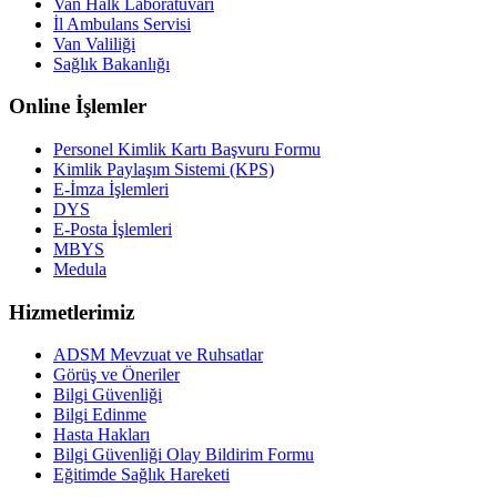
Van Halk Laboratuvarı
İl Ambulans Servisi
Van Valiliği
Sağlık Bakanlığı
Online İşlemler
Personel Kimlik Kartı Başvuru Formu
Kimlik Paylaşım Sistemi (KPS)
E-İmza İşlemleri
DYS
E-Posta İşlemleri
MBYS
Medula
Hizmetlerimiz
ADSM Mevzuat ve Ruhsatlar
Görüş ve Öneriler
Bilgi Güvenliği
Bilgi Edinme
Hasta Hakları
Bilgi Güvenliği Olay Bildirim Formu
Eğitimde Sağlık Hareketi